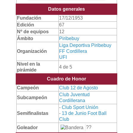
Datos generales
Fundación
17/12/1953
Edición
67
Nº de equipos
12
Ámbito
Piribebuy
Liga Deportiva Piribebuy
Organización
FF Cordillera
UFI
Nivel en la
4 de 5
pirámide
Cuadro de Honor
Campeón
Club 12 de Agosto
Club Juventud
Subcampeón
Cordillerana
-
Club Sport Unión
Semifinalistas
-
13 de Junio Foot Ball
Club
??
Goleador