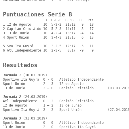
Puntuaciones Serie B
                     J  G-E-P  GF:GC  DF  Pts.

1 12 de Agosto      10  5-3-2  21:12   9   18

2 Capitán Cristáldo 10  5-2-3  14:11   3   17

3 13 de Junio       10  4-2-4  13:17  -4   14

4 Sport Unión       10  3-4-3  21:15   6   13

---------------------------------------------

5 Svo Ita Guyrá     10  3-2-5  12:17  -5   11

6 Atl Independiente 10  2-3-5   8:17  -9    9

Resultados
Jornada 1
 (10.03.2019)

Sportivo Ita Guyrá  0 - 0   Atlético Independiente

Sport Unión         2 - 3   12 de Agosto

13 de Junio         2 – 0   Capitán Cristáldo       (03.03.2019
Jornada 2
 (24.03.2019)

Atl Independiente   0 – 2   Capitán Cristáldo

12 de Agosto        1 – 2   13 de Junio

Sportivo Ita Guyrá  2 - 2   Sport Unión             (27.04.2019
Jornada 3
 (31.03.2019)

Sport Unión         0 – 0   Atlético Independiente

13 de Junio         2 – 0   Sportivo Ita Guyrá
