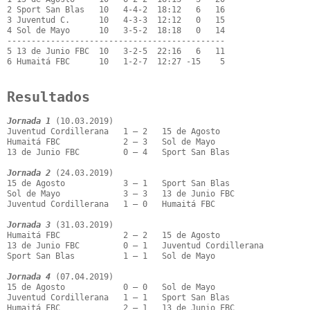
2 Sport San Blas   10   4-4-2  18:12   6   16

3 Juventud C.      10   4-3-3  12:12   0   15

4 Sol de Mayo      10   3-5-2  18:18   0   14

---------------------------------------------

5 13 de Junio FBC  10   3-2-5  22:16   6   11

6 Humaitá FBC      10   1-2-7  12:27 -15    5

Resultados
Jornada 1
 (10.03.2019)

Juventud Cordillerana   1 – 2   15 de Agosto

Humaitá FBC             2 – 3   Sol de Mayo

13 de Junio FBC         0 – 4   Sport San Blas

Jornada 2
 (24.03.2019)

15 de Agosto            3 – 1   Sport San Blas

Sol de Mayo             3 – 3   13 de Junio FBC

Juventud Cordillerana   1 – 0   Humaitá FBC

Jornada 3
 (31.03.2019)

Humaitá FBC             2 – 2   15 de Agosto

13 de Junio FBC         0 – 1   Juventud Cordillerana

Sport San Blas          1 – 1   Sol de Mayo

Jornada 4
 (07.04.2019)

15 de Agosto            0 – 0   Sol de Mayo

Juventud Cordillerana   1 – 1   Sport San Blas

Humaitá FBC             2 – 1   13 de Junio FBC
