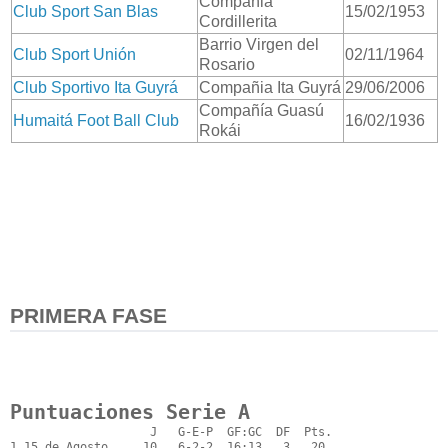
Compañia
Club Sport San Blas
15/02/1953
Cordillerita
Barrio Virgen del
Club Sport Unión
02/11/1964
Rosario
Club Sportivo Ita Guyrá
Compañia Ita Guyrá
29/06/2006
Compañía Guasú
Humaitá Foot Ball Club
16/02/1936
Rokái
PRIMERA FASE
Puntuaciones Serie A
                    J   G-E-P  GF:GC  DF  Pts.

1 15 de Agosto     10   6-2-2  16:13   3   20
