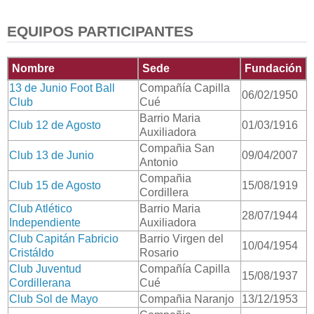
EQUIPOS PARTICIPANTES
Nombre
Sede
Fundación
13 de Junio Foot Ball
Compañía Capilla
06/02/1950
Club
Cué
Barrio Maria
Club 12 de Agosto
01/03/1916
Auxiliadora
Compañia San
Club 13 de Junio
09/04/2007
Antonio
Compañia
Club 15 de Agosto
15/08/1919
Cordillera
Club Atlético
Barrio Maria
28/07/1944
Independiente
Auxiliadora
Club Capitán Fabricio
Barrio Virgen del
10/04/1954
Cristáldo
Rosario
Club Juventud
Compañía Capilla
15/08/1937
Cordillerana
Cué
Club Sol de Mayo
Compañia Naranjo
13/12/1953