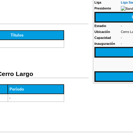
Liga
Liga Sa
Presidente
Estadio
-
Ubicación
Cerro L
Títulos
Capacidad
-
Inauguración
-
Cerro Largo
Período
-