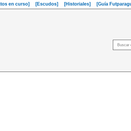
os en curso]
[Escudos]
[Historiales]
[Guía Futparag