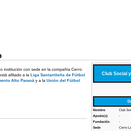
o
 institución con sede en la compañía Cerro
Club Social 
 está afiliado a la
Liga Santarriteña de Fútbol
mento Alto Paraná
y a la
Unión del Fútbol
D
Nombre
Club Soc
Apodo(s)
-
Fundación
-
Sede
Cerro L