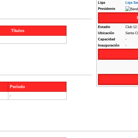
Liga
Liga S
Presidente
Estadio
Club 12
Títulos
Ubicación
Santa C
Capacidad
-
Inauguración
-
Período
-