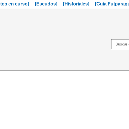
os en curso]
[Escudos]
[Historiales]
[Guía Futparag