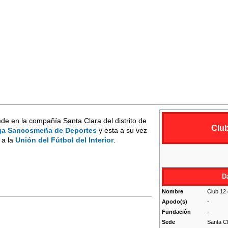
de en la compañía Santa Clara del distrito de
Clu
ga Sancosmeña de Deportes
y esta a su vez
 a la
Unión del Fútbol del Interior
.
D
Nombre
Club 12
Apodo(s)
-
Fundación
-
Sede
Santa C