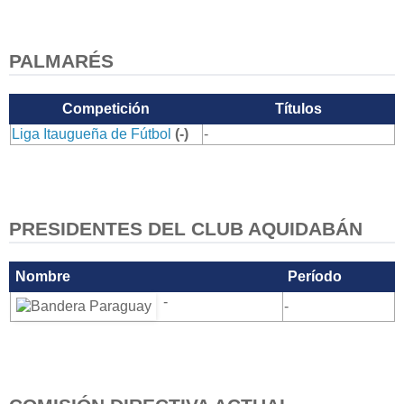
PALMARÉS
Competición
Títulos
Liga Itaugueña de Fútbol
(-)
-
PRESIDENTES DEL CLUB AQUIDABÁN
Nombre
Período
-
-