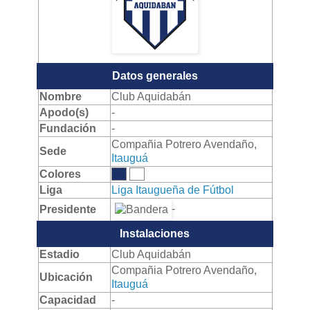
Datos generales
Nombre
Club Aquidabán
Apodo(s)
-
Fundación
-
Compañia Potrero Avendaño,
Sede
Itauguá
Colores
Liga
Liga Itaugueña de Fútbol
-
Presidente
Instalaciones
Estadio
Club Aquidabán
Compañia Potrero Avendaño,
Ubicación
Itauguá
Capacidad
-