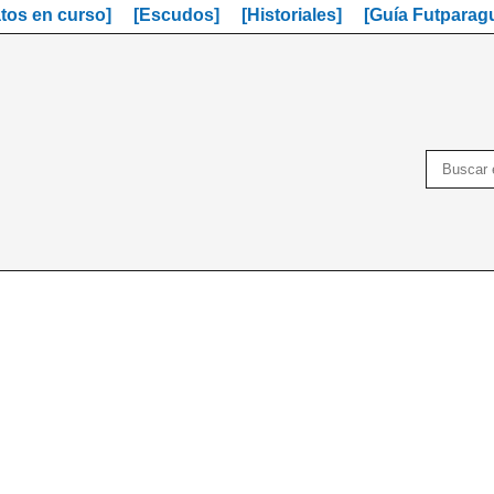
os en curso]
[Escudos]
[Historiales]
[Guía Futparag