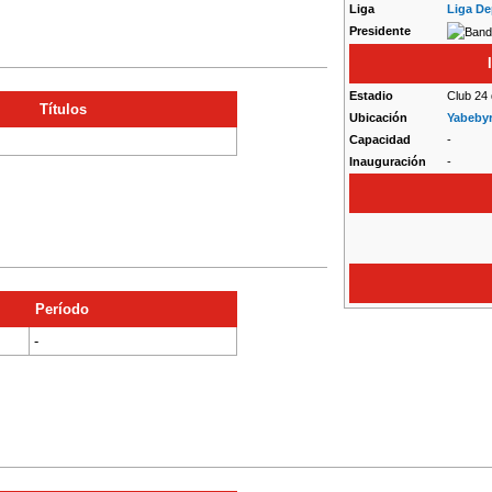
Liga
Liga De
Presidente
Estadio
Club 24 
Títulos
Ubicación
Yabeby
Capacidad
-
Inauguración
-
Período
-