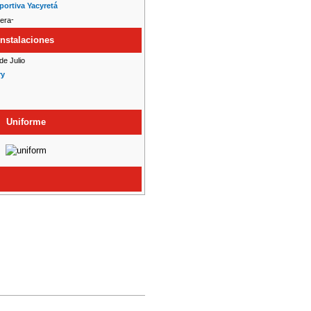
portiva Yacyretá
-
Instalaciones
de Julio
ry
Uniforme