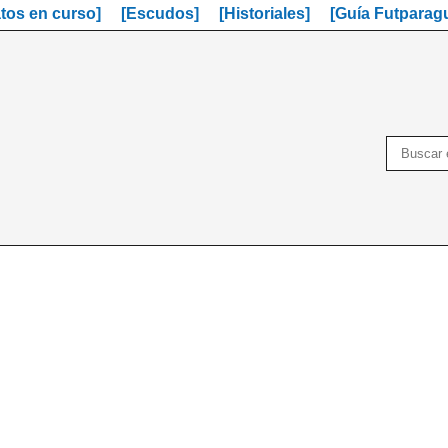
os en curso]
[Escudos]
[Historiales]
[Guía Futparag