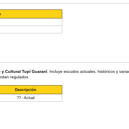
e
 y Cultural Tupí Guaraní
. Incluye escudos actuales, históricos y vari
estan regulados.
Descripción
?? - Actual