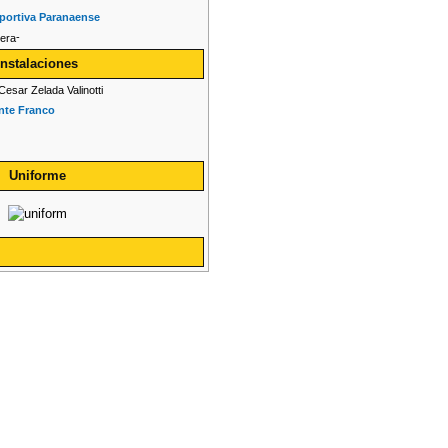
portiva Paranaense
-
Instalaciones
Cesar Zelada Valinotti
nte Franco
Uniforme