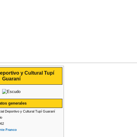
eportivo y Cultural Tupí
Guaraní
atos generales
ial Deportivo y Cultural Tupí Guaraní
io
962
nte Franco