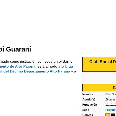
pí Guaraní
rmado como institución con sede en el Barrio
Club Social D
ento de Alto Paraná
, está afiliado a la
Liga
ol del Décimo Departamento Alto Paraná
y a
D
Nombre
Club Soc
Apodo(s)
El canar
Fundación
12/10/1
Sede
Preside
Colores