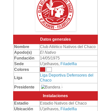
Datos generales
Nombre
Club Atlético Nativos del Chaco
Apodo(s)
El Nativo
Fundación
14/05/1975
Sede
U'jelhavos,
Filadelfia
Colores
Liga Deportiva Defensores del
Liga
Chaco
-
Presidente
Instalaciones
Estadio
Estadio Nativos del Chaco
Ubicación
U'jelhavos,
Filadelfia