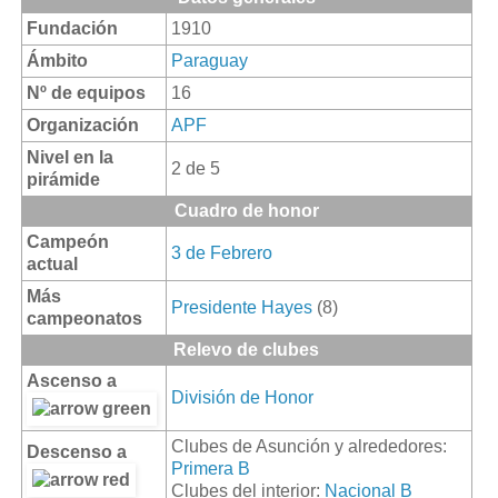
Fundación
1910
Ámbito
Paraguay
Nº de equipos
16
Organización
APF
Nivel en la
2 de 5
pirámide
Cuadro de honor
Campeón
3 de Febrero
actual
Más
Presidente Hayes
(8)
campeonatos
Relevo de clubes
Ascenso a
División de Honor
Clubes de Asunción y alrededores:
Descenso a
Primera B
Clubes del interior:
Nacional B