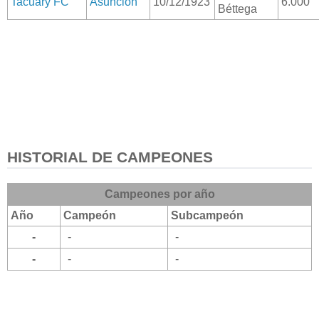
Tacuary FC
Asunción
10/12/1923
6.000
Béttega
HISTORIAL DE CAMPEONES
Campeones por año
Año
Campeón
Subcampeón
-
-
-
-
-
-