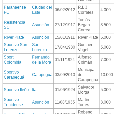
Paranaense
Ciudad del
R.I. 3
06/02/2012
4.000
FC
Este
Corrales
Tomás
Resistencia
Asunción
27/12/1917
Began
3.500
SC
Correa
River Plate
Asunción
15/01/1911
River Plate
5.000
Sportivo San
San
Gunther
17/04/1930
5.000
Lorenzo
Lorenzo
Vogel
Sport
Fernando
Alfonso
01/11/1924
7.000
Colombia
de la Mora
Colmán
Municipal
Sportivo
Carapeguá
03/09/2010
de
10.000
Carapeguá
Carapeguá
Salvador
Sportivo Iteño
Itá
01/06/1924
5.000
Morga
Sportivo
Martín
Asunción
11/08/1935
3.000
Trinidense
Torres
Roberto