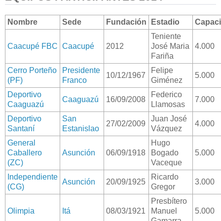
Nombre
Sede
Fundación
Estadio
Capac
Teniente
Caacupé FBC
Caacupé
2012
José Maria
4.000
Fariña
Cerro Porteño
Presidente
Felipe
10/12/1967
5.000
(PF)
Franco
Giménez
Deportivo
Federico
Caaguazú
16/09/2008
7.000
Caaguazú
Llamosas
Deportivo
San
Juan José
27/02/2009
4.000
Santaní
Estanislao
Vázquez
General
Hugo
Caballero
Asunción
06/09/1918
Bogado
5.000
(ZC)
Vaceque
Independiente
Ricardo
Asunción
20/09/1925
3.000
(CG)
Gregor
Presbítero
Olimpia
Itá
08/03/1921
Manuel
5.000
Gamarra