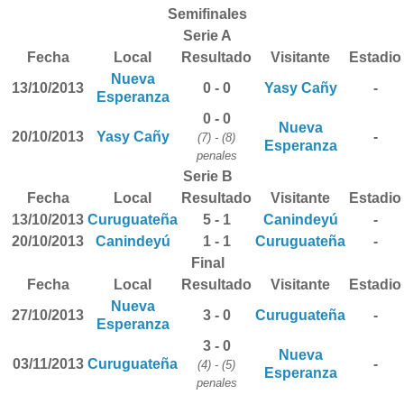
Semifinales
Serie A
Fecha
Local
Resultado
Visitante
Estadio
Nueva
13/10/2013
0 - 0
Yasy Cañy
-
Esperanza
0 - 0
Nueva
20/10/2013
Yasy Cañy
-
(7) - (8)
Esperanza
penales
Serie B
Fecha
Local
Resultado
Visitante
Estadio
13/10/2013
Curuguateña
5 - 1
Canindeyú
-
20/10/2013
Canindeyú
1 - 1
Curuguateña
-
Final
Fecha
Local
Resultado
Visitante
Estadio
Nueva
27/10/2013
3 - 0
Curuguateña
-
Esperanza
3 - 0
Nueva
03/11/2013
Curuguateña
-
(4) - (5)
Esperanza
penales