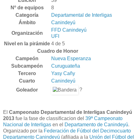
Edición
39
Nº de equipos
8
Categoría
Departamental de Interligas
Ámbito
Canindeyú
FFD Canindeyú
Organización
UFI
Nivel en la pirámide
4 de 5
Cuadro de Honor
Campeón
Nueva Esperanza
Subcampeón
Curuguateña
Tercero
Yasy Cañy
Cuarto
Canindeyú
?
Goleador
El
Campeonato Departamental de Interligas Canindeyú
2013
fue la fase de classificacion del
39ª Campeonato
Nacional de Interligas
en el
Departamento de Canindeyú
.
Organizado por la
Federación de Fútbol del Decimocuarto
Departamento Canindeyú
(afiliada a la
Unión del Fútbol del