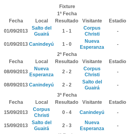
Fixture
1ª Fecha
Fecha
Local
Resultado
Visitante
Estadio
Salto del
Corpus
01/09/2013
1 - 1
-
Guairá
Christi
Nueva
01/09/2013
Canindeyú
1 - 0
-
Esperanza
2ª Fecha
Fecha
Local
Resultado
Visitante
Estadio
Nueva
Corpus
08/09/2013
2 - 2
-
Esperanza
Christi
Salto del
08/09/2013
Canindeyú
2 - 2
-
Guairá
3ª Fecha
Fecha
Local
Resultado
Visitante
Estadio
Corpus
15/09/2013
0 - 4
Canindeyú
-
Christi
Salto del
Nueva
15/09/2013
2 - 3
-
Guairá
Esperanza