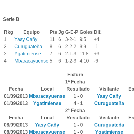
Serie B
Rkg
Equipo
Pts
Jg
G-E-P
Goles
Dif.
1
Yasy Cañy
11
6
3-2-1
9:5
+4
2
Curuguateña
8
6
2-2-2
8:9
-1
3
Ygatimiense
7
6
2-1-3
11:8
+3
4
Mbaracayuense
5
6
1-2-3
4:10
-6
Fixture
1ª Fecha
Fecha
Local
Resultado
Visitante
Es
01/09/2013
Mbaracayuense
1 - 0
Yasy Cañy
01/09/2013
Ygatimiense
4 - 1
Curuguateña
2ª Fecha
Fecha
Local
Resultado
Visitante
Es
08/09/2013
Yasy Cañy
1 - 0
Curuguateña
08/09/2013
Mbaracayuense
1 - 0
Ygatimiense