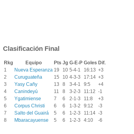
Clasificación Final
Rkg
Equipo
Pts
Jg
G-E-P
Goles
Dif.
1
Nueva Esperanza
19
10
5-4-1
16:13
+3
2
Curuguateña
15
10
4-3-3
17:14
+3
3
Yasy Cañy
13
8
3-4-1
9:5
+4
4
Canindeyú
11
8
3-2-3
11:12
-1
5
Ygatimiense
7
6
2-1-3
11:8
+3
6
Corpus Christi
6
6
1-3-2
9:12
-3
7
Salto del Guairá
5
6
1-2-3
11:14
-3
8
Mbaracayuense
5
6
1-2-3
4:10
-6