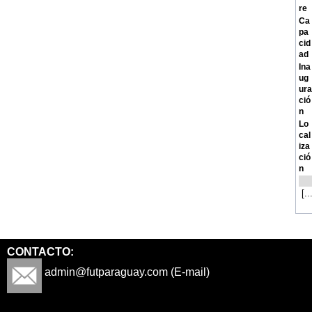
re
Ca
pa
cid
ad
Ina
ug
ura
ció
n
Lo
cal
iza
ció
n
[..
CONTACTO:
admin@futparaguay.com (E-mail)