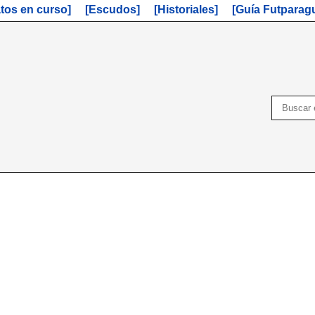
os en curso]
[Escudos]
[Historiales]
[Guía Futparag