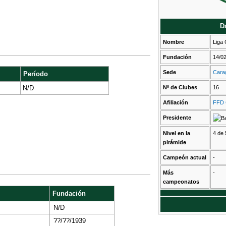
D
Nombre
Liga
Fundación
14/0
Sede
Cara
Período
N/D
Nº de Clubes
16
Afiliación
FFD C
Presidente
Nivel en la
4 de 
pirámide
Campeón actual
-
Más
-
campeonatos
Fundación
N/D
??/??/1939