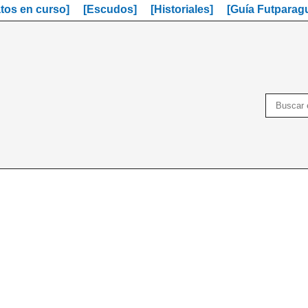
os en curso]
[Escudos]
[Historiales]
[Guía Futparag