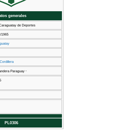
atos generales
 Caraguatay de Deportes
2/1965
guatay
ordillera
-
5
PL0306