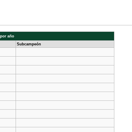
por año
Subcampeón