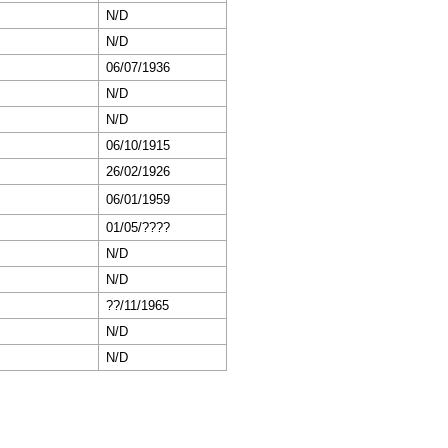
N/D
N/D
06/07/1936
N/D
N/D
06/10/1915
26/02/1926
06/01/1959
01/05/????
N/D
N/D
??/11/1965
N/D
N/D