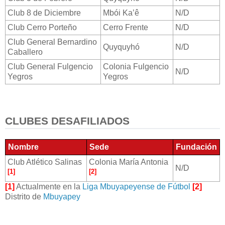
Club 8 de Diciembre
Mbói Ka’ê
N/D
Club Cerro Porteño
Cerro Frente
N/D
Club General Bernardino
Quyquyhó
N/D
Caballero
Club General Fulgencio
Colonia Fulgencio
N/D
Yegros
Yegros
CLUBES DESAFILIADOS
Nombre
Sede
Fundación
Club Atlético Salinas
Colonia María Antonia
N/D
[1]
[2]
[1]
Actualmente en la
Liga Mbuyapeyense de Fútbol
[2]
Distrito de
Mbuyapey