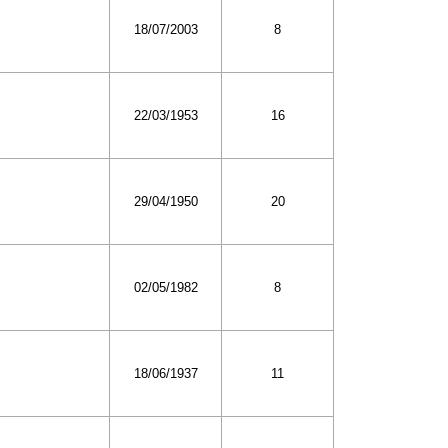
18/07/2003
8
22/03/1953
16
29/04/1950
20
02/05/1982
8
18/06/1937
11