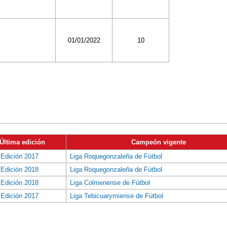
01/01/2022
10
Última edición
Campeón vigente
Edición 2017
Liga Roquegonzaleña de Fútbol
Edición 2018
Liga Roquegonzaleña de Fútbol
Edición 2018
Liga Colmenense de Fútbol
Edición 2017
Liga Tebicuarymiense de Fútbol