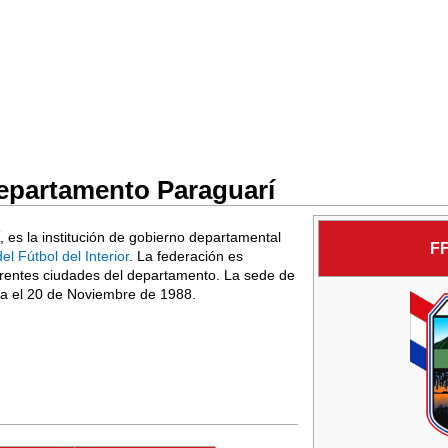
epartamento Paraguarí
, es la institución de gobierno departamental
FF
el Fútbol del Interior
. La federación es
ferentes ciudades del departamento. La sede de
da el 20 de Noviembre de 1988.