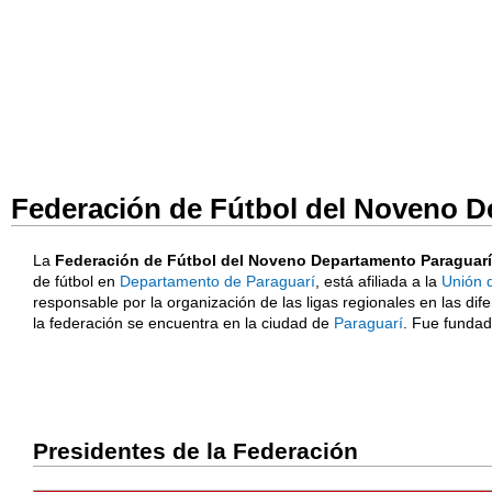
Federación de Fútbol del Noveno D
La
Federación de Fútbol del Noveno Departamento Paraguarí
de fútbol en
Departamento de Paraguarí
, está afiliada a la
Unión d
responsable por la organización de las ligas regionales en las di
la federación se encuentra en la ciudad de
Paraguarí
. Fue funda
Presidentes de la Federación