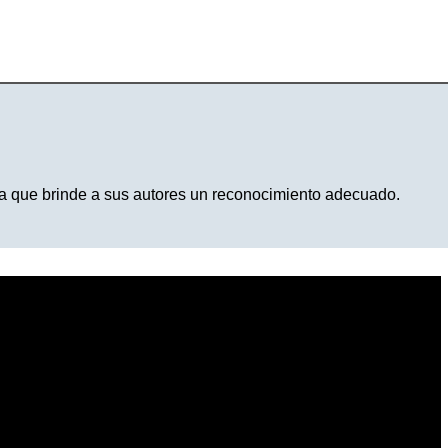
a que brinde a sus autores un reconocimiento adecuado.