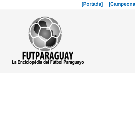
[Portada]
[Campeonat