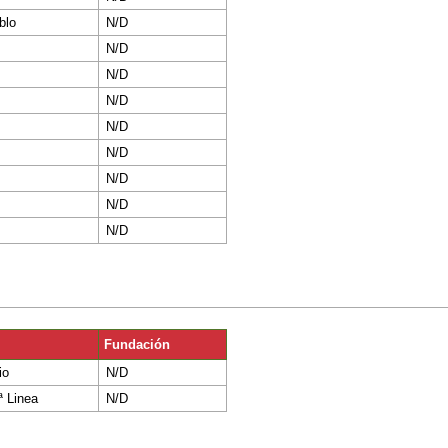
blo
N/D
N/D
N/D
N/D
N/D
N/D
N/D
N/D
N/D
Fundación
io
N/D
 Linea
N/D