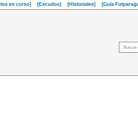
os en curso]
[Escudos]
[Historiales]
[Guía Futparag