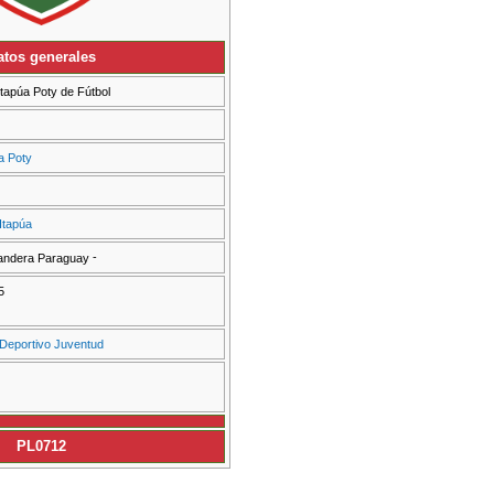
atos generales
Itapúa Poty de Fútbol
a Poty
Itapúa
-
5
 Deportivo Juventud
PL0712