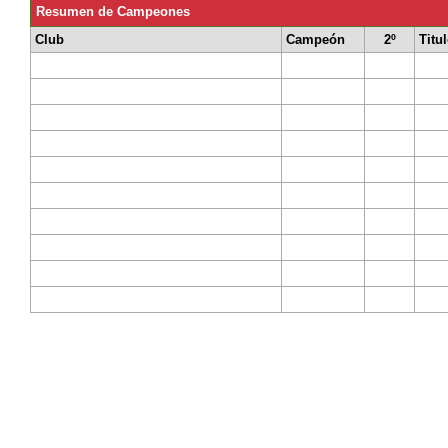
Resumen de Campeones
Club
Campeón
2º
Titu