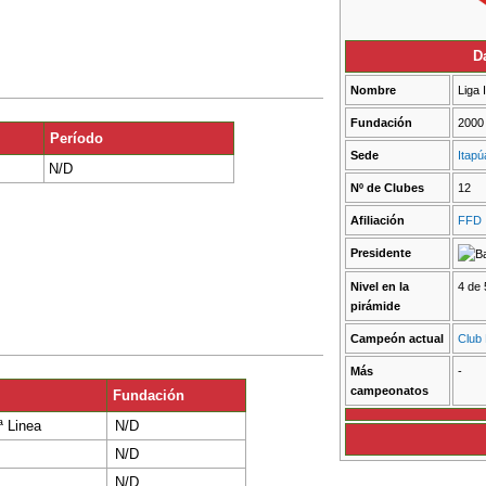
D
Nombre
Liga 
Fundación
2000
Período
Sede
Itapú
N/D
Nº de Clubes
12
Afiliación
FFD 
Presidente
Nivel en la
4 de 
pirámide
Campeón actual
Club
Más
-
campeonatos
Fundación
 Linea
N/D
N/D
N/D