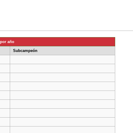
por año
Subcampeón