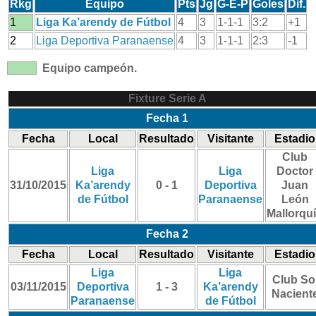
Rkg
Equipo
Pts
Jg
G-E-P
Goles
Dif.
1
Liga Ka’arendy de Fútbol
4
3
1-1-1
3:2
+1
2
Liga Deportiva Paranaense
4
3
1-1-1
2:3
-1
Equipo campeón.
Fixture Serie A
Fecha 1
Fecha
Local
Resultado
Visitante
Estadio
Club
Liga
Liga
Doctor
31/10/2015
Ka’arendy
0 - 1
Deportiva
Juan
de Fútbol
Paranaense
León
Mallorqu
Fecha 2
Fecha
Local
Resultado
Visitante
Estadio
Liga
Liga
Club So
03/11/2015
Deportiva
1 - 3
Ka’arendy
Nacient
Paranaense
de Fútbol