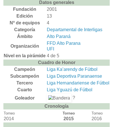
Datos generales
Fundación
2001
Edición
13
Nº de equipos
4
Categoría
Departamental de Interligas
Ámbito
Alto Paraná
FFD Alto Parana
Organización
UFI
Nivel en la pirámide
4 de 5
Cuadro de Honor
Campeón
Liga Ka’arendy de Fútbol
Subcampeón
Liga Deportiva Paranaense
Tercero
Liga Hernandariense de Fútbol
Cuarto
Liga Yguazú de Fútbol
?
Goleador
Cronología
Torneo
Torneo
Torneo
2014
2015
2016