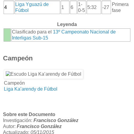
Liga Yguazú de
1-
Primera
4
1
6
5:32
-27
Fútbol
0-5
fase
Leyenda
Clasificado para el
13º Campeonato Nacional de
Interligas Sub-15
Campeón
Campeón
Liga Ka’arendy de Fútbol
Sobre este Documento
Investigación:
Francisco González
Autor:
Francisco González
Actualizado:
05/11/2015