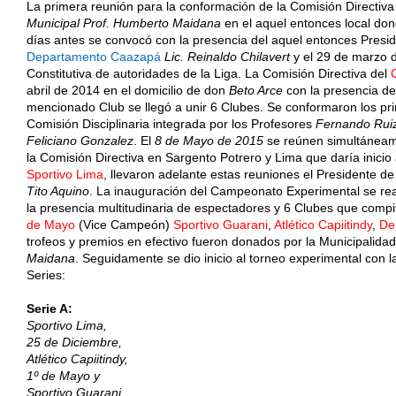
La primera reunión para la conformación de la Comisión Directiva d
Municipal Prof. Humberto Maidana
en el aquel entonces local don
días antes se convocó con la presencia del aquel entonces Presi
Departamento Caazapá
Lic. Reinaldo Chilavert
y el 29 de marzo d
Constitutiva de autoridades de la Liga. La Comisión Directiva del
C
abril de 2014 en el domicilio de don
Beto Arce
con la presencia del
mencionado Club se llegó a unir 6 Clubes. Se conformaron los pri
Comisión Disciplinaria integrada por los Profesores
Fernando Ruiz
Feliciano Gonzalez
. El
8 de Mayo de 2015
se reúnen simultáneame
la Comisión Directiva en Sargento Potrero y Lima que daría inicio
Sportivo Lima
, llevaron adelante estas reuniones el Presidente de
Tito Aquino
. La inauguración del Campeonato Experimental se rea
la presencia multitudinaria de espectadores y 6 Clubes que compi
de Mayo
(Vice Campeón)
Sportivo Guarani
,
Atlético Capiitindy
,
De
trofeos y premios en efectivo fueron donados por la Municipalidad
Maidana
. Seguidamente se dio inicio al torneo experimental con l
Series:
Serie A:
Sportivo Lima,
25 de Diciembre,
Atlético Capiitindy,
1º de Mayo y
Sportivo Guarani.