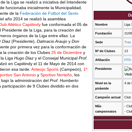
e la Liga se realizó a iniciativa del Intendente
de funcionaba inicialmente la Municipalidad,
dente de la
Federación de Fútbol del Sexto
Da
el año 2014 se realizó la asamblea
lub Atlético Capiitindy
fue conformada el 05 de
Nombre
Liga 
 Presidente de la Liga, para la creación del
Fundación
21/0
meros órganos de la Liga entre ellas: La
 Diaz
(Presidente),
Dalmacio Araujo
y
Don
Sede
Tres
nte por primera vez para la conformación de
Nº de Clubes
13
 a la creación de los Clubes
25 de Diciembre
y
 la Liga
Hugo Diaz
y el Consejal Municipal
Prof.
Afiliación
FFD 
lizó en Capiitindy el 11 de Mayo de 2014 con
tieron esa tarde:
Anteojo Sports
(Campeón),
1º
Presidente
portivo San Antonio
y
Sportivo Norteño
, los
Villal
 bajo la administración del
Prof. Humberto
Nivel en la
4 de 
a participación de 9 Clubes dividido en dos
pirámide
Campeón actual
Club
Más
- Clu
campeonatos
- Clu