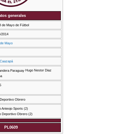
tos generales
3 de Mayo de Fútbol
5/2014
 de Mayo
Caazapá
Hugo Nestor Diaz
ba
5
 Deportivo Obrero
b Anteojo Sports (2)
b Deportivo Obrero (2)
PL0609