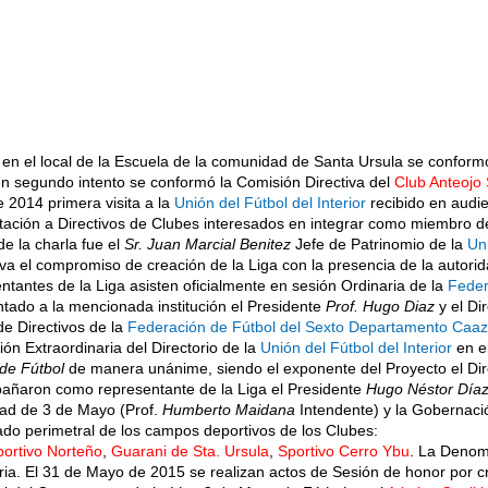
 en el local de la Escuela de la comunidad de Santa Ursula se conform
un segundo intento se conformó la Comisión Directiva del
Club Anteojo 
 2014 primera visita a la
Unión del Fútbol del Interior
recibido en audie
tación a Directivos de Clubes interesados en integrar como miembro de
de la charla fue el
Sr. Juan Marcial Benitez
Jefe de Patrinomio de la
Uni
a el compromiso de creación de la Liga con la presencia de la autorid
entantes de la Liga asisten oficialmente en sesión Ordinaria de la
Feder
ado a la mencionada institución el Presidente
Prof. Hugo Diaz
y el Di
 de Directivos de la
Federación de Fútbol del Sexto Departamento Caa
ión Extraordinaria del Directorio de la
Unión del Fútbol del Interior
en el
de Fútbol
de manera unánime, siendo el exponente del Proyecto el Dire
añaron como representante de la Liga el Presidente
Hugo Néstor Día
dad de 3 de Mayo (Prof.
Humberto Maidana
Intendente) y la Gobernac
ado perimetral de los campos deportivos de los Clubes:
portivo Norteño
,
Guarani de Sta. Ursula
,
Sportivo Cerro Ybu
. La Denom
ria. El 31 de Mayo de 2015 se realizan actos de Sesión de honor por cr