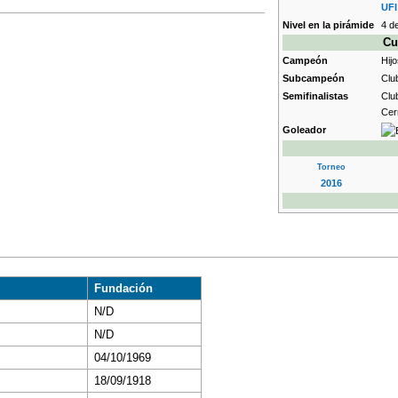
UFI
Nivel en la pirámide
4 d
Cu
Campeón
Hij
Subcampeón
Clu
Semifinalistas
Clu
Cer
Goleador
Torneo
2016
Fundación
N/D
N/D
04/10/1969
18/09/1918