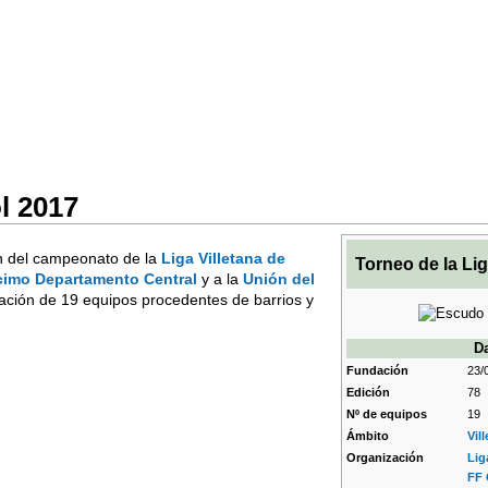
l 2017
ión del campeonato de la
Liga Villetana de
Torneo de la Lig
cimo Departamento Central
y a la
Unión del
ipación de 19 equipos procedentes de barrios y
Da
Fundación
23/
Edición
78
Nº de equipos
19
Ámbito
Vill
Organización
Lig
FF 