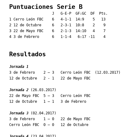
Puntuaciones Serie B
                    J   G-E-P  GF:GC  DF  Pts.

1 Cerro León FBC    6   4-1-1  14:9    5   13

2 12 de Octubre     6   2-3-1  10:8    2    9

3 22 de Mayo FBC    6   2-1-3  14:10   4    7

4 3 de Febrero      6   1-1-4   6:17 -11    4

Resultados
Jornada 1
3 de Febrero    2 – 3   Cerro León FBC  (12.03.2017)

12 de Octubre   2 - 1   22 de Mayo FBC

Jornada 2
 (26.03.2017)

22 de Mayo FBC  5 – 3   Cerro León FBC

12 de Octubre   1 – 1   3 de Febrero

Jornada 3
 (02.04.2017)

3 de Febrero    1 – 0   22 de Mayo FBC

Cerro León FBC  0 – 0   12 de Octubre

Jornada 4
 (23.04.2017)
