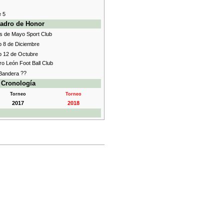
e 5
adro de Honor
os de Mayo Sport Club
b 8 de Diciembre
b 12 de Octubre
ro León Foot Ball Club
??
Cronología
Torneo
Torneo
2017
2018