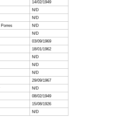
14/02/1949
N/D
N/D
 Porres
N/D
N/D
03/09/1969
18/01/1962
N/D
N/D
N/D
29/09/1967
y
N/D
08/02/1949
15/08/1926
N/D