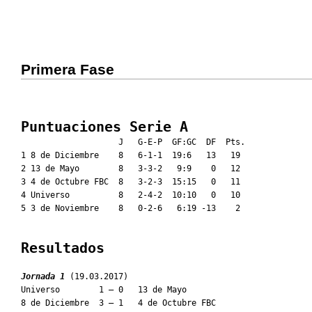
Primera Fase
Puntuaciones Serie A
                    J   G-E-P  GF:GC  DF  Pts.

1 8 de Diciembre    8   6-1-1  19:6   13   19

2 13 de Mayo        8   3-3-2   9:9    0   12

3 4 de Octubre FBC  8   3-2-3  15:15   0   11

4 Universo          8   2-4-2  10:10   0   10

5 3 de Noviembre    8   0-2-6   6:19 -13    2

Resultados
Jornada 1
 (19.03.2017)

Universo        1 – 0   13 de Mayo

8 de Diciembre  3 – 1   4 de Octubre FBC
