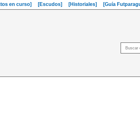
os en curso]
[Escudos]
[Historiales]
[Guía Futparag