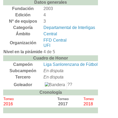
Datos generales
Fundación
2003
Edición
4
Nº de equipos
3
Categoría
Departamental de Interligas
Ámbito
Central
FFD Central
Organización
UFI
Nivel en la pirámide
4 de 5
Cuadro de Honor
Campeón
Liga Sanlorenzana de Fútbol
Subcampeón
En disputa
Tercero
En disputa
??
Goleador
Cronología
Torneo
Torneo
Torneo
2016
2017
2018