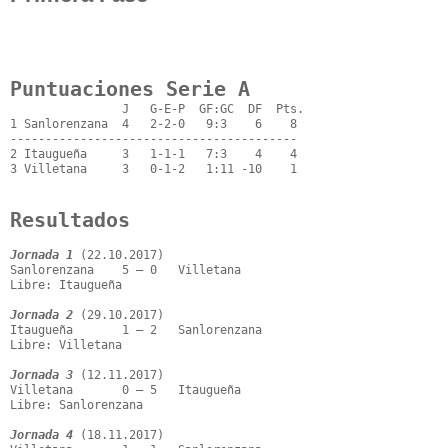
Puntuaciones Serie A
                J   G-E-P  GF:GC  DF  Pts.

1 Sanlorenzana  4   2-2-0   9:3    6    8

-----------------------------------------

2 Itaugueña     3   1-1-1   7:3    4    4

3 Villetana     3   0-1-2   1:11 -10    1

Resultados
Jornada 1
 (22.10.2017)

Sanlorenzana    5 – 0   Villetana

Libre: Itaugueña

Jornada 2
 (29.10.2017)

Itaugueña       1 – 2   Sanlorenzana

Libre: Villetana

Jornada 3
 (12.11.2017)

Villetana       0 – 5   Itaugueña

Libre: Sanlorenzana

Jornada 4
 (18.11.2017)
