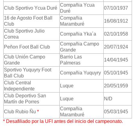
Compañia Ycua
Club Sportivo Ycua Duré
07/10/1937
Duré
16 de Agosto Foot Ball
Compañia
16/08/1912
Club
Maramburé
Club Sportivo Julio
Compañia Yka´a
02/10/1958
Correa
Compañia Campo
Peñon Foot Ball Club
20/07/1924
Grande
Club Unión Campo
Barrio Las
14/04/1945
Grande
Palmeras
Sportivo Yuquyry Foot
Compañia Yuquyry
05/10/1945
Ball Club
Club Central
Luque
20/05/1959
Independiente
Club Deportivo San
Luque
N/D
Martín de Porres
Compañia
Club Rubio Ñu
*
05/03/1945
Maramburé
* Desafiliado por la UFI antes del inicio del campeonato.