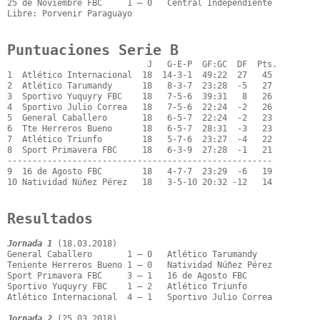
25 de Noviembre FBC     1 – 0   Central Independiente

Libre: Porvenir Paraguayo

Puntuaciones Serie B
                            J   G-E-P  GF:GC  DF  Pts.

1  Atlético Internacional  18  14-3-1  49:22  27   45

2  Atlético Tarumandy      18   8-3-7  23:28  -5   27

3  Sportivo Yuquyry FBC    18   7-5-6  39:31   8   26

4  Sportivo Julio Correa   18   7-5-6  22:24  -2   26

5  General Caballero       18   6-5-7  22:24  -2   23

6  Tte Herreros Bueno      18   6-5-7  28:31  -3   23

7  Atlético Triunfo        18   5-7-6  23:27  -4   22

8  Sport Primavera FBC     18   6-3-9  27:28  -1   21

-----------------------------------------------------

9  16 de Agosto FBC        18   4-7-7  23:29  -6   19

10 Natividad Núñez Pérez   18   3-5-10 20:32 -12   14

Resultados
Jornada 1
 (18.03.2018)

General Caballero       1 – 0   Atlético Tarumandy

Teniente Herreros Bueno 1 – 0   Natividad Núñez Pérez

Sport Primavera FBC     3 – 1   16 de Agosto FBC

Sportivo Yuquyry FBC    1 – 2   Atlético Triunfo

Atlético Internacional  4 – 1   Sportivo Julio Correa

Jornada 2
 (25.03.2018)
