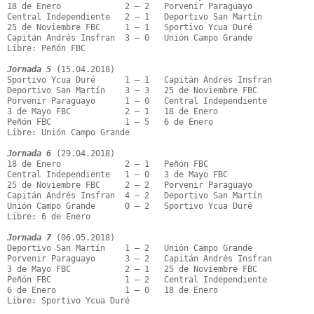
18 de Enero             2 – 2   Porvenir Paraguayo

Central Independiente   2 – 1   Deportivo San Martín

25 de Noviembre FBC     1 – 1   Sportivo Ycua Duré

Capitán Andrés Insfran  3 – 0   Unión Campo Grande

Libre: Peñón FBC

Jornada 5
 (15.04.2018)

Sportivo Ycua Duré      1 – 1   Capitán Andrés Insfran

Deportivo San Martín    3 – 3   25 de Noviembre FBC

Porvenir Paraguayo      1 – 0   Central Independiente

3 de Mayo FBC           2 – 1   18 de Enero

Peñón FBC               1 – 5   6 de Enero

Libre: Unión Campo Grande

Jornada 6
 (29.04.2018)

18 de Enero             2 – 1   Peñón FBC

Central Independiente   1 – 0   3 de Mayo FBC

25 de Noviembre FBC     2 – 2   Porvenir Paraguayo

Capitán Andrés Insfran  4 – 2   Deportivo San Martín

Unión Campo Grande      0 – 2   Sportivo Ycua Duré

Libre: 6 de Enero

Jornada 7
 (06.05.2018)

Deportivo San Martín    1 – 2   Unión Campo Grande

Porvenir Paraguayo      3 – 2   Capitán Andrés Insfran

3 de Mayo FBC           2 – 1   25 de Noviembre FBC

Peñón FBC               1 – 2   Central Independiente

6 de Enero              1 – 0   18 de Enero

Libre: Sportivo Ycua Duré
