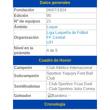
Datos generales
Fundación
06/07/1924
Edición
95
Nº de equipos
21
Ámbito
Luque
Liga Luqueña de Fútbol
Organización
FF Central
UFI
Nivel en la
4 de 5
pirámide
Cuadro de Honor
Campeón
Club Atlético Internacional
Sportivo Yuquyry Foot Ball
Subcampeón
Club
- Club Sportivo Ycua Duré
Semifinalistas
- Club Sportivo Julio Correa
-
Goleador
Cronología