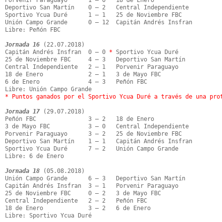
Porvenir Paraguayo      1 – 0   18 de Enero

Deportivo San Martín    0 – 2   Central Independiente

Sportivo Ycua Duré      1 – 1   25 de Noviembre FBC

Unión Campo Grande      0 – 12  Capitán Andrés Insfran

Libre: Peñón FBC

Jornada 16
 (22.07.2018)

Capitán Andrés Insfran  0 – 0 
*
 Sportivo Ycua Duré

25 de Noviembre FBC     4 – 3   Deportivo San Martín

Central Independiente   2 – 1   Porvenir Paraguayo

18 de Enero             2 – 1   3 de Mayo FBC

6 de Enero              4 – 3   Peñón FBC

* Puntos ganados por el Sportivo Ycua Duré a través de una pro
Jornada 17
 (29.07.2018)

Peñón FBC               3 – 2   18 de Enero

3 de Mayo FBC           3 – 0   Central Independiente

Porvenir Paraguayo      3 – 2   25 de Noviembre FBC

Deportivo San Martín    1 – 1   Capitán Andrés Insfran

Sportivo Ycua Duré      7 – 2   Unión Campo Grande

Libre: 6 de Enero

Jornada 18
 (05.08.2018)

Unión Campo Grande      6 – 3   Deportivo San Martín

Capitán Andrés Insfran  3 – 1   Porvenir Paraguayo

25 de Noviembre FBC     0 – 2   3 de Mayo FBC

Central Independiente   2 – 2   Peñón FBC

18 de Enero             3 – 2   6 de Enero

Libre: Sportivo Ycua Duré
