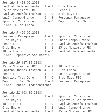
Jornada 8
 (13.05.2018)

Central Independiente   1 – 2   6 de Enero

25 de Noviembre FBC     2 – 2   Peñón FBC

Capitán Andrés Insfran  0 – 0   3 de Mayo FBC

Unión Campo Grande      0 – 8   Porvenir Paraguayo

Sportivo Ycua Duré      0 – 0   Deportivo San Martín

Libre: 18 de Enero

Jornada 9
 (20.05.2018)

Porvenir Paraguayo      4 – 2   Sportivo Ycua Duré

3 de Mayo FBC           7 – 1   Unión Campo Grande

Peñón FBC               1 – 3   Capitán Andrés Insfran

6 de Enero              3 – 1   25 de Noviembre FBC

18 de Enero             1 – 0   Central Independiente

Libre: Deportivo San Martín

Jornada 10
 (27.05.2018)

25 de Noviembre FBC     2 – 1   18 de Enero

Capitán Andrés Insfran  4 – 1   6 de Enero

Peñón FBC               4 – 2   Unión Campo Grande

Sportivo Ycua Duré      4 – 0   3 de Mayo FBC

Deportivo San Martín    3 – 3   Porvenir Paraguayo

Libre: Central Independiente

Jornada 11
 (03.06.2018)

Peñón FBC               2 – 2   Sportivo Ycua Duré

3 de Mayo FBC           3 – 0   Deportivo San Martín

18 de Enero             1 – 0   Capitán Andrés Insfran

6 de Enero              4 – 2   Unión Campo Grande

Central Independiente   2 – 3   25 de Noviembre FBC
