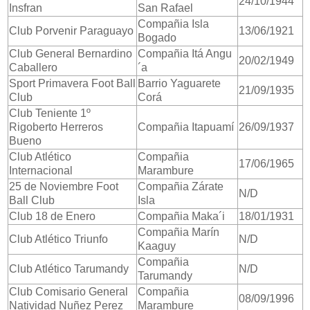
24/10/1944
Insfran
San Rafael
Compañia Isla
Club Porvenir Paraguayo
13/06/1921
Bogado
Club General Bernardino
Compañia Itá Angu
20/02/1949
Caballero
´a
Sport Primavera Foot Ball
Barrio Yaguarete
21/09/1935
Club
Corá
Club Teniente 1º
Rigoberto Herreros
Compañia Itapuamí
26/09/1937
Bueno
Club Atlético
Compañia
17/06/1965
Internacional
Marambure
25 de Noviembre Foot
Compañia Zárate
N/D
Ball Club
Isla
Club 18 de Enero
Compañia Maka´i
18/01/1931
Compañia Marín
Club Atlético Triunfo
N/D
Kaaguy
Compañia
Club Atlético Tarumandy
N/D
Tarumandy
Club Comisario General
Compañia
08/09/1996
Natividad Nuñez Perez
Marambure