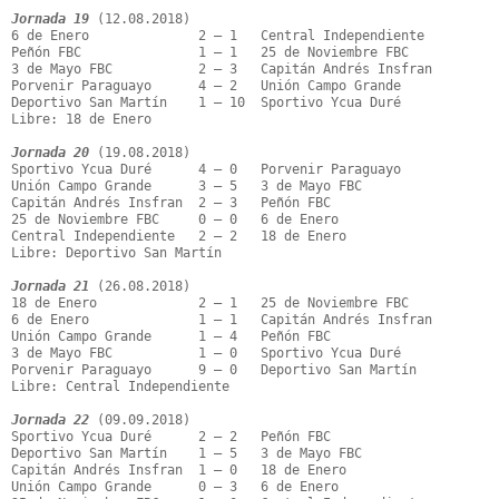
Jornada 19
 (12.08.2018)

6 de Enero              2 – 1   Central Independiente

Peñón FBC               1 – 1   25 de Noviembre FBC

3 de Mayo FBC           2 – 3   Capitán Andrés Insfran

Porvenir Paraguayo      4 – 2   Unión Campo Grande

Deportivo San Martín    1 – 10  Sportivo Ycua Duré

Libre: 18 de Enero

Jornada 20
 (19.08.2018)

Sportivo Ycua Duré      4 – 0   Porvenir Paraguayo

Unión Campo Grande      3 – 5   3 de Mayo FBC

Capitán Andrés Insfran  2 – 3   Peñón FBC

25 de Noviembre FBC     0 – 0   6 de Enero

Central Independiente   2 – 2   18 de Enero

Libre: Deportivo San Martín

Jornada 21
 (26.08.2018)

18 de Enero             2 – 1   25 de Noviembre FBC

6 de Enero              1 – 1   Capitán Andrés Insfran

Unión Campo Grande      1 – 4   Peñón FBC

3 de Mayo FBC           1 – 0   Sportivo Ycua Duré

Porvenir Paraguayo      9 – 0   Deportivo San Martín

Libre: Central Independiente

Jornada 22
 (09.09.2018)

Sportivo Ycua Duré      2 – 2   Peñón FBC

Deportivo San Martín    1 – 5   3 de Mayo FBC

Capitán Andrés Insfran  1 – 0   18 de Enero

Unión Campo Grande      0 – 3   6 de Enero
