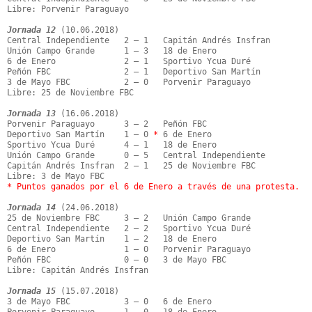
Libre: Porvenir Paraguayo

Jornada 12
 (10.06.2018)

Central Independiente   2 – 1   Capitán Andrés Insfran

Unión Campo Grande      1 – 3   18 de Enero

6 de Enero              2 – 1   Sportivo Ycua Duré

Peñón FBC               2 – 1   Deportivo San Martín

3 de Mayo FBC           2 – 0   Porvenir Paraguayo

Libre: 25 de Noviembre FBC

Jornada 13
 (16.06.2018)

Porvenir Paraguayo      3 – 2   Peñón FBC

Deportivo San Martín    1 – 0 
*
 6 de Enero

Sportivo Ycua Duré      4 – 1   18 de Enero

Unión Campo Grande      0 – 5   Central Independiente

Capitán Andrés Insfran  2 – 1   25 de Noviembre FBC

* Puntos ganados por el 6 de Enero a través de una protesta.
Jornada 14
 (24.06.2018)

25 de Noviembre FBC     3 – 2   Unión Campo Grande

Central Independiente   2 – 2   Sportivo Ycua Duré

Deportivo San Martín    1 – 2   18 de Enero

6 de Enero              1 – 0   Porvenir Paraguayo

Peñón FBC               0 – 0   3 de Mayo FBC

Libre: Capitán Andrés Insfran

Jornada 15
 (15.07.2018)

3 de Mayo FBC           3 – 0   6 de Enero
