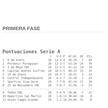
PRIMERA FASE
Puntuaciones Serie A
                            J   G-E-P  GF:GC  DF  Pts.

1  6 de Enero              20  12-4-4  36:29   7   40

2  Porvenir Paraguayo      20  12-3-5  53:29  24   39

3  3 de Mayo FBC           20  12-3-5  41:22  19   39

4  Capitán Andrés Insfran  20  10-5-5  48:23  25   35

5  18 de Enero             20  10-3-7  28:25   3   33

6  Central Independiente   20   8-5-7  32:30   2   29

7  Sportivo Ycua Duré      20   7-7-6  45:24  21   28

8  25 de Noviembre FBC     20   5-8-7  31:36  -5   23

-----------------------------------------------------

9  Peñón FBC               20   5-6-9  39:46  -7   21

10 Deportivo San Martín    20   1-6-13 30:64 -34    9

11 Unión Campo Grande      20   2-2-16 29:84 -55    8
