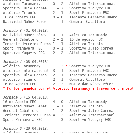
Atlético Tarumandy      0 – 2   Atlético Internacional

Sportivo Julio Correa   1 – 2   Sportivo Yuquyry FBC

Atlético Triunfo        2 – 1   Sport Primavera FBC

16 de Agosto FBC        0 – 0   Teniente Herreros Bueno

Natividad Núñez Pérez   1 – 1   General Caballero

Jornada 3
 (01.04.2018)

Natividad Núñez Pérez   0 – 1   Atlético Tarumandy

General Caballero       2 – 2   16 de Agosto FBC

Teniente Herreros Bueno 1 – 1   Atlético Triunfo

Sport Primavera FBC     0 – 1   Sportivo Julio Correa

Sportivo Yuquyry FBC    2 – 2   Atlético Internacional

Jornada 4
 (08.04.2018)

Atlético Tarumandy      1 – 3 
*
 Sportivo Yuquyry FBC

Atlético Internacional  3 – 1   Sport Primavera FBC

Sportivo Julio Correa   2 – 1   Teniente Herreros Bueno

Atlético Triunfo        2 – 1   General Caballero

* Puntos ganados por el Atlético Tarumandy a través de una pro
Jornada 5
 (15.04.2018)

16 de Agosto FBC        4 – 0   Atlético Tarumandy

Natividad Núñez Pérez   1 – 1   Atlético Triunfo

General Caballero       1 – 2   Sportivo Julio Correa

Teniente Herreros Bueno 4 – 2   Atlético Internacional

Sport Primavera FBC     1 – 3   Sportivo Yuquyry FBC

Jornada 6
 (29.04.2018)
