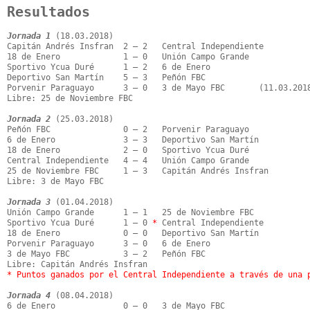
Resultados
Jornada 1
 (18.03.2018)

Capitán Andrés Insfran  2 – 2   Central Independiente

18 de Enero             1 – 0   Unión Campo Grande

Sportivo Ycua Duré      1 – 2   6 de Enero

Deportivo San Martín    5 – 3   Peñón FBC

Porvenir Paraguayo      3 – 0   3 de Mayo FBC       (11.03.2018
Libre: 25 de Noviembre FBC

Jornada 2
 (25.03.2018)

Peñón FBC               0 – 2   Porvenir Paraguayo

6 de Enero              3 – 3   Deportivo San Martín

18 de Enero             2 – 0   Sportivo Ycua Duré

Central Independiente   4 – 4   Unión Campo Grande

25 de Noviembre FBC     1 – 3   Capitán Andrés Insfran

Libre: 3 de Mayo FBC

Jornada 3
 (01.04.2018)

Unión Campo Grande      1 – 1   25 de Noviembre FBC

Sportivo Ycua Duré      1 – 0 
*
 Central Independiente

18 de Enero             0 – 0   Deportivo San Martín

Porvenir Paraguayo      3 – 0   6 de Enero

3 de Mayo FBC           3 – 2   Peñón FBC

* Puntos ganados por el Central Independiente a través de una 
Jornada 4
 (08.04.2018)

6 de Enero              0 – 0   3 de Mayo FBC
