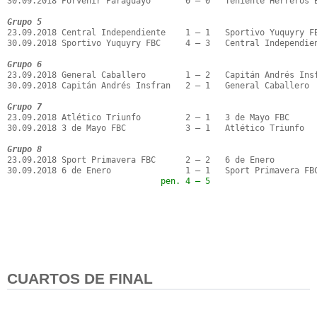
30.09.2018 Porvenir Paraguayo       0 – 0   Teniente Herreros B
Grupo 5
23.09.2018 Central Independiente    1 – 1   Sportivo Yuquyry FB
30.09.2018 Sportivo Yuquyry FBC     4 – 3   Central Independien
Grupo 6
23.09.2018 General Caballero        1 – 2   Capitán Andrés Insf
30.09.2018 Capitán Andrés Insfran   2 – 1   General Caballero

Grupo 7
23.09.2018 Atlético Triunfo         2 – 1   3 de Mayo FBC

30.09.2018 3 de Mayo FBC            3 – 1   Atlético Triunfo

Grupo 8
23.09.2018 Sport Primavera FBC      2 – 2   6 de Enero

                               pen. 4 – 5
CUARTOS DE FINAL