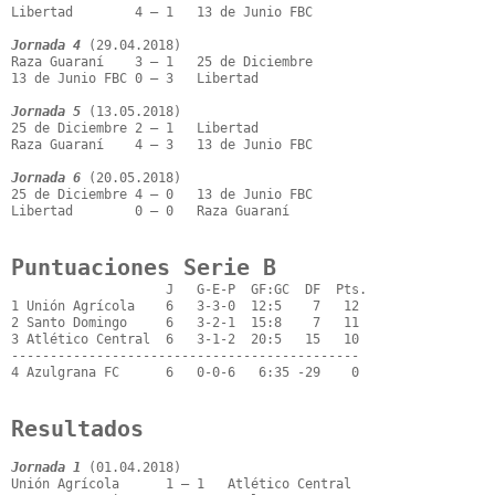
Libertad        4 – 1   13 de Junio FBC

Jornada 4
 (29.04.2018)

Raza Guaraní    3 – 1   25 de Diciembre

13 de Junio FBC 0 – 3   Libertad

Jornada 5
 (13.05.2018)

25 de Diciembre 2 – 1   Libertad

Raza Guaraní    4 – 3   13 de Junio FBC

Jornada 6
 (20.05.2018)

25 de Diciembre 4 – 0   13 de Junio FBC

Libertad        0 – 0   Raza Guaraní

Puntuaciones Serie B
                    J   G-E-P  GF:GC  DF  Pts.

1 Unión Agrícola    6   3-3-0  12:5    7   12

2 Santo Domingo     6   3-2-1  15:8    7   11

3 Atlético Central  6   3-1-2  20:5   15   10

---------------------------------------------

4 Azulgrana FC      6   0-0-6   6:35 -29    0

Resultados
Jornada 1
 (01.04.2018)

Unión Agrícola      1 – 1   Atlético Central
