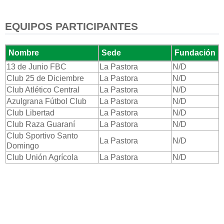
EQUIPOS PARTICIPANTES
Nombre
Sede
Fundación
13 de Junio FBC
La Pastora
N/D
Club 25 de Diciembre
La Pastora
N/D
Club Atlético Central
La Pastora
N/D
Azulgrana Fútbol Club
La Pastora
N/D
Club Libertad
La Pastora
N/D
Club Raza Guaraní
La Pastora
N/D
Club Sportivo Santo
La Pastora
N/D
Domingo
Club Unión Agrícola
La Pastora
N/D