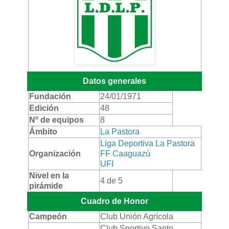
Datos generales
Fundación
24/01/1971
Edición
48
Nº de equipos
8
Ámbito
La Pastora
Liga Deportiva La Pastora
Organización
FF Caaguazú
UFI
Nivel en la
4 de 5
pirámide
Cuadro de Honor
Campeón
Club Unión Agrícola
Club Sportivo Santo