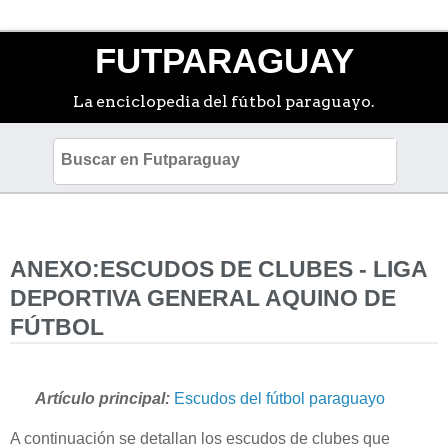
FUTPARAGUAY
La enciclopedia del fútbol paraguayo.
ANEXO:ESCUDOS DE CLUBES - LIGA
DEPORTIVA GENERAL AQUINO DE
FÚTBOL
Artículo principal:
Escudos del fútbol paraguayo
A continuación se detallan los escudos de clubes que