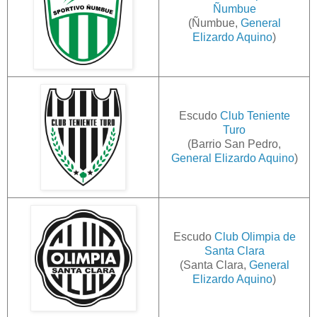
Ñumbue
(Ñumbue,
General
Elizardo Aquino
)
Escudo
Club Teniente
Turo
(Barrio San Pedro,
General Elizardo Aquino
)
Escudo
Club Olimpia de
Santa Clara
(Santa Clara,
General
Elizardo Aquino
)