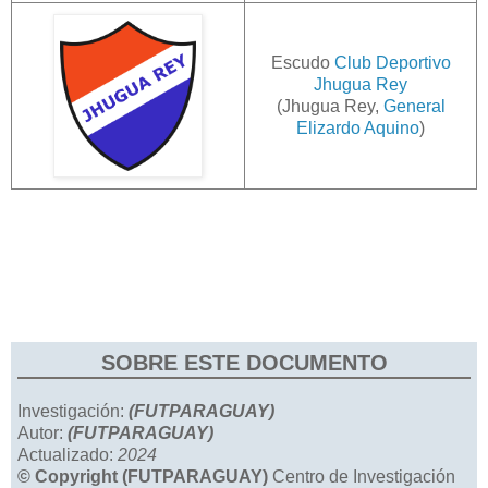
Escudo
Club Deportivo
Jhugua Rey
(Jhugua Rey,
General
Elizardo Aquino
)
SOBRE ESTE DOCUMENTO
Investigación:
(FUTPARAGUAY)
Autor:
(FUTPARAGUAY)
Actualizado:
2024
© Copyright (FUTPARAGUAY)
Centro de Investigación