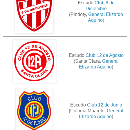
Escudo
Club 8 de
Diciembre
(Pindoty,
General Elizardo
Aquino
)
Escudo
Club 12 de Agosto
(Santa Clara,
General
Elizardo Aquino
)
Escudo
Club 12 de Junio
(Colonia Mbarete,
General
Elizardo Aquino
)