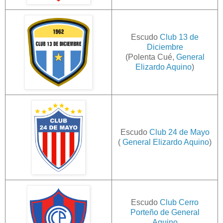
Escudo
Club 13 de
Diciembre
(Polenta Cué,
General
Elizardo Aquino
)
Escudo
Club 24 de Mayo
(
General Elizardo Aquino
)
Escudo
Club Cerro
Porteño de General
Aquino