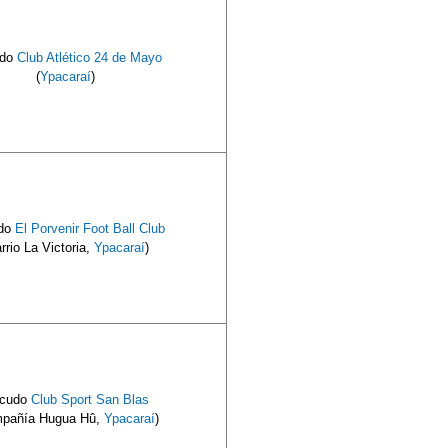
udo
Club Atlético 24 de Mayo
(
Ypacaraí
)
do
El Porvenir Foot Ball Club
rrio La Victoria,
Ypacaraí
)
cudo
Club Sport San Blas
pañía Hugua Hû,
Ypacaraí
)