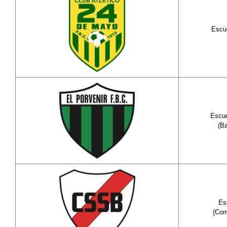
Esc
Escu
(Ba
Es
(Com