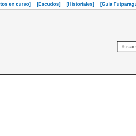
os en curso]
[Escudos]
[Historiales]
[Guía Futparag