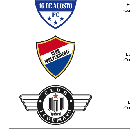
E
(Co
E
(Co
(Co