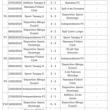
27/01/2019
Atlético Tavapy II
2 - 1
Nanawa FC
-
Nanawa Fútbol
03/02/2019
0 - 1
SyD 4 de Octubre
-
Club
Deportivo Santo
F6
02/02/2019
Sport Tavapy II
5 - 3
-
Domingo
Deportivo Minga
02/02/2019
3 - 1
Independiente FC
-
Guazú
Deportivo Minga
06/02/2019
6 - 2
SyD Cerro Largo
-
Guazú
F7
06/02/2019
Independiente FC
3 - 2
Sport Tavapy II
-
Deportivo Santo
Nanawa Fútbol
06/02/2019
2 - 4
-
Domingo
Club
Deportivo Santo
SCyD San
10/02/2019
1 - 2
-
Domingo
Antonio
Nanawa Fútbol
F8
10/02/2019
2 - 2
Independiente FC
-
Club
Deportivo Minga
09/02/2019
Sport Tavapy II
2 - 3
-
Guazú
3 de Febrero
13/02/2019
Sport Tavapy II
3 - 1
-
Monday
Deportivo Minga
Nanawa Fútbol
F9
13/02/2019
2 - 2
-
Guazú
Club
Deportivo Santo
13/02/2019
Independiente FC
7 - 0
-
Domingo
Atlético 13 de
17/02/2019
Independiente FC
2 - 1
-
Junio
Deportivo Santo
Deportivo Minga
F10
16/02/2019
0 - 5
-
Domingo
Guazú
Nanawa Fútbol