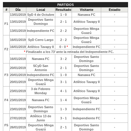
PARTIDOS
#
Día
Local
Resultado
Visitante
Estadio
13/01/2019
SyD 4 de Octubre
1 - 0
Nanawa FC
-
Deportivo Santo
13/01/2019
2 - 1
Atlético Tavapy II
-
F1
Domingo
Deportivo Minga
13/01/2019
Independiente FC
2 - 2
-
Guazú
Deportivo Minga
16/01/2019
SyD Cerro Largo
2 - 2
-
Guazú
16/01/2019
Atlético Tavapy II
0 - 0
*
Independiente FC
-
F2
*
Finalizado a los 73’ ante la retirada del Independiente FC.
Deportivo Santo
16/01/2019
Nanawa FC
3 - 2
-
Domingo
SCyD San
Deportivo Santo
20/01/2019
2 - 1
-
Antonio
Domingo
F3
20/01/2019
Independiente FC
1 - 0
Nanawa FC
-
Deportivo Minga
20/01/2019
3 - 1
Atlético Tavapy II
-
Guazú
3 de Febrero
23/01/2019
4 - 1
Atlético Tavapy II
-
Monday
Deportivo Minga
F4
23/01/2019
Nanawa FC
1 - 4
-
Guazú
Deportivo Santo
23/01/2019
1 - 3
Independiente FC
-
Domingo
Atlético 13 de
27/01/2019
3 - 1
Independiente FC
-
Junio
F5
Deportivo Minga
Deportivo Santo
26/01/2019
2 - 1
-
Guazú
Domingo