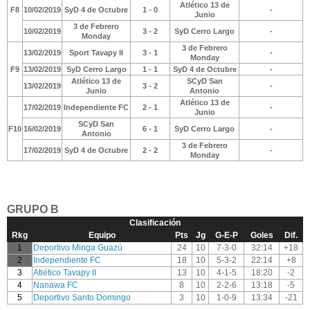
Atlético 13 de
F8
10/02/2019
SyD 4 de Octubre
1 - 0
-
Junio
3 de Febrero
10/02/2019
3 - 2
SyD Cerro Largo
-
Monday
3 de Febrero
13/02/2019
Sport Tavapy II
3 - 1
-
Monday
F9
13/02/2019
SyD Cerro Largo
1 - 1
SyD 4 de Octubre
-
Atlético 13 de
SCyD San
13/02/2019
3 - 2
-
Junio
Antonio
Atlético 13 de
17/02/2019
Independiente FC
2 - 1
-
Junio
SCyD San
F10
16/02/2019
6 - 1
SyD Cerro Largo
-
Antonio
3 de Febrero
17/02/2019
SyD 4 de Octubre
2 - 2
-
Monday
GRUPO B
Clasificación
Rkg
Equipo
Pts
Jg
G-E-P
Goles
Dif.
1
Deportivo Minga Guazú
24
10
7-3-0
32:14
+18
2
Independiente FC
18
10
5-3-2
22:14
+8
3
Atlético Tavapy II
13
10
4-1-5
18:20
-2
4
Nanawa FC
8
10
2-2-6
13:18
-5
5
Deportivo Santo Domingo
3
10
1-0-9
13:34
-21