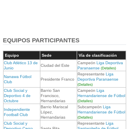
EQUIPOS PARTICIPANTES
Equipo
Sede
Vía de clasificación
Club Atlético 13 de
Campeón
Liga Deportiva
Ciudad del Este
Junio
Paranaense
(Detalles)
Representante
Liga
Nanawa Fútbol
Presidente Franco
Deportiva Paranaense
Club
(Detalles)
Club Social y
Barrio San
Campeón
Liga
Deportivo 4 de
Francisco,
Hernandariense de Fútbol
Octubre
Hernandarias
(Detalles)
Barrio Mariscal
Subcampeón
Liga
Independiente
López,
Hernandariense de Fútbol
Football Club
Hernandarias
(Detalles)
Club Social y
Representante
Liga
Deportivo Cerro
Santa Rita
Santarriteña de Fútbol