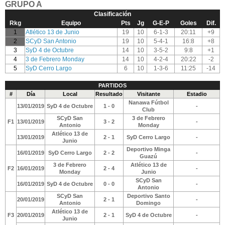
GRUPO A
Clasificación
Rkg
Equipo
Pts
Jg
G-E-P
Goles
Dif.
1
Atlético 13 de Junio
19
10
6-1-3
20:11
+9
2
SCyD San Antonio
19
10
5-4-1
16:8
+8
3
SyD 4 de Octubre
14
10
3-5-2
9:8
+1
4
3 de Febrero Monday
14
10
4-2-4
20:22
-2
5
SyD Cerro Largo
6
10
1-3-6
11:25
-14
PARTIDOS
#
Día
Local
Resultado
Visitante
Estadio
Nanawa Fútbol
13/01/2019
SyD 4 de Octubre
1 - 0
-
Club
SCyD San
3 de Febrero
F1
13/01/2019
3 - 2
-
Antonio
Monday
Atlético 13 de
13/01/2019
2 - 1
SyD Cerro Largo
-
Junio
Deportivo Minga
16/01/2019
SyD Cerro Largo
2 - 2
-
Guazú
3 de Febrero
Atlético 13 de
F2
16/01/2019
2 - 4
-
Monday
Junio
SCyD San
16/01/2019
SyD 4 de Octubre
0 - 0
-
Antonio
SCyD San
Deportivo Santo
20/01/2019
2 - 1
-
Antonio
Domingo
Atlético 13 de
F3
20/01/2019
2 - 1
SyD 4 de Octubre
-
Junio