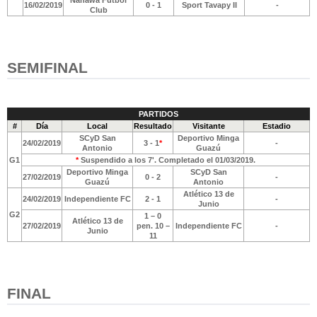
16/02/2019
0 - 1
Sport Tavapy II
-
Club
SEMIFINAL
PARTIDOS
#
Día
Local
Resultado
Visitante
Estadio
SCyD San
Deportivo Minga
24/02/2019
3 - 1
*
-
Antonio
Guazú
G1
*
Suspendido a los 7'. Completado el 01/03/2019.
Deportivo Minga
SCyD San
27/02/2019
0 - 2
-
Guazú
Antonio
Atlético 13 de
24/02/2019
Independiente FC
2 - 1
-
Junio
G2
1 – 0
Atlético 13 de
27/02/2019
pen. 10 –
Independiente FC
-
Junio
11
FINAL