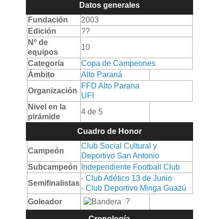
Datos generales
Fundación
2003
Edición
??
Nº de
10
equipos
Categoría
Copa de Campeones
Ámbito
Alto Paraná
FFD Alto Parana
Organización
UFI
Nivel en la
4 de 5
pirámide
Cuadro de Honor
Club Social Cultural y
Campeón
Deportivo San Antonio
Subcampeón
Independiente Football Club
-
Club Atlético 13 de Junio
Semifinalistas
-
Club Deportivo Minga Guazú
?
Goleador
Cronología