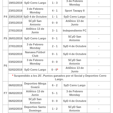
3 de Febrero
19/01/2019
SyD Cerro Largo
1 - 3
-
Monday
3 de Febrero
23/01/2019
4 - 1
Sport Tavapy II
-
Monday
F4
23/01/2019
SyD 4 de Octubre
1 - 1
SyD Cerro Largo
-
SCyD San
Atlético 13 de
23/01/2019
0 - 0
-
Antonio
Junio
Atlético 13 de
27/01/2019
3 - 1
Independiente FC
-
Junio
SCyD San
F5
26/01/2019
SyD Cerro Largo
0 - 1
-
Antonio
3 de Febrero
27/01/2019
2 - 1
SyD 4 de Octubre
-
Monday
Nanawa Fútbol
03/02/2019
0 - 1
SyD 4 de Octubre
-
Club
3 de Febrero
SCyD San
03/02/2019
0 - 0
-
Monday
Antonio
F6
Atlético 13 de
02/02/2019
SyD Cerro Largo
0 - 0
*
-
Junio
*
Suspendido a los 25'. Puntos ganados por el Social y Deportivo Cerro
Largo.
Deportivo Minga
06/02/2019
6 - 2
SyD Cerro Largo
-
Guazú
Atlético 13 de
3 de Febrero
F7
06/02/2019
5 - 1
-
Junio
Monday
SCyD San
06/02/2019
0 - 0
SyD 4 de Octubre
-
Antonio
Deportivo Santo
SCyD San
10/02/2019
1 - 2
-
Domingo
Antonio