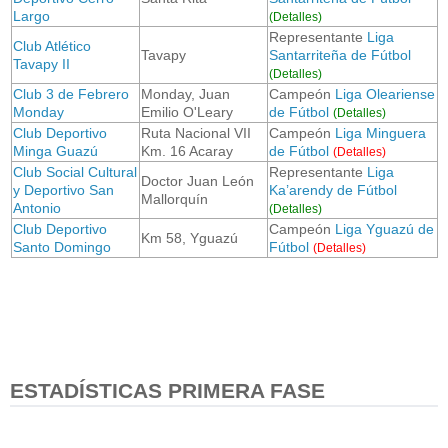
Largo
(Detalles)
Representante
Liga
Club Atlético
Tavapy
Santarriteña de Fútbol
Tavapy II
(Detalles)
Club 3 de Febrero
Monday, Juan
Campeón
Liga Oleariense
Monday
Emilio O'Leary
de Fútbol
(Detalles)
Club Deportivo
Ruta Nacional VII
Campeón
Liga Minguera
Minga Guazú
Km. 16 Acaray
de Fútbol
(Detalles)
Club Social Cultural
Representante
Liga
Doctor Juan León
y Deportivo San
Ka’arendy de Fútbol
Mallorquín
Antonio
(Detalles)
Club Deportivo
Campeón
Liga Yguazú de
Km 58, Yguazú
Santo Domingo
Fútbol
(Detalles)
ESTADÍSTICAS PRIMERA FASE