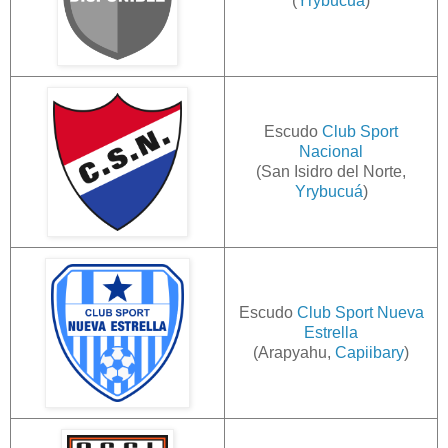
(
Yrybucuá
)
Escudo
Club Sport
Nacional
(San Isidro del Norte,
Yrybucuá
)
Escudo
Club Sport Nueva
Estrella
(Arapyahu,
Capiibary
)