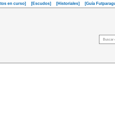
os en curso]
[Escudos]
[Historiales]
[Guía Futparag