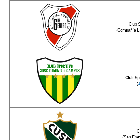
Club S
(Compañía La
Club Sp
(
C
(San Fra