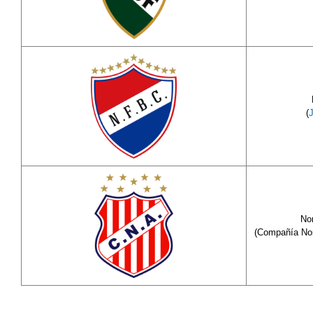
(
Nor
(Compañía No