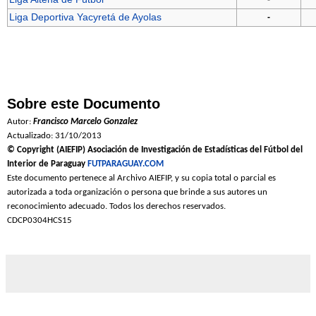
Liga Deportiva Yacyretá de Ayolas
-
Sobre este Documento
Autor:
Francisco Marcelo Gonzalez
Actualizado: 31/10/2013
© Copyright (AIEFIP) Asociación de Investigación de Estadísticas del Fútbol del
Interior de Paraguay
FUTPARAGUAY.COM
Este documento pertenece al Archivo AIEFIP, y su copia total o parcial es
autorizada a toda organización o persona que brinde a sus autores un
reconocimiento adecuado. Todos los derechos reservados.
CDCP0304HCS15