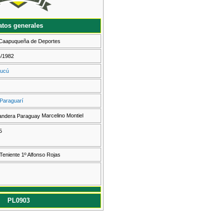
atos generales
 Caapuqueña de Deportes
4/1982
ucú
Paraguarí
Marcelino Montiel
5
Teniente 1º Alfonso Rojas
PL0903