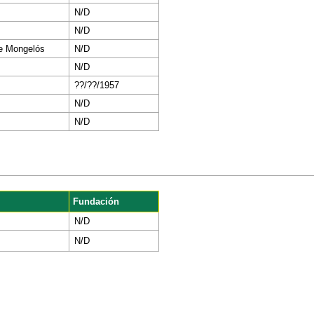
N/D
N/D
te Mongelós
N/D
N/D
??/??/1957
N/D
N/D
Fundación
N/D
N/D