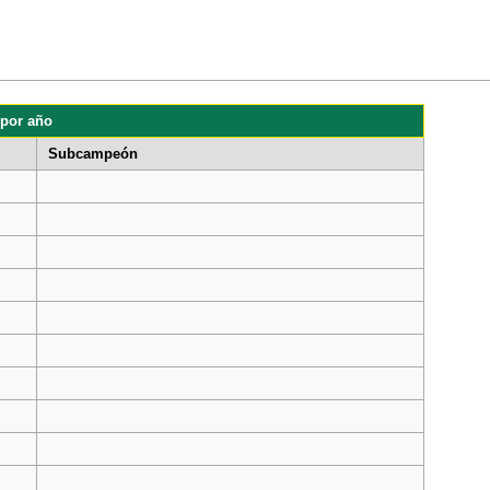
por año
Subcampeón