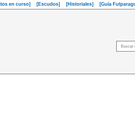
os en curso]
[Escudos]
[Historiales]
[Guía Futparag