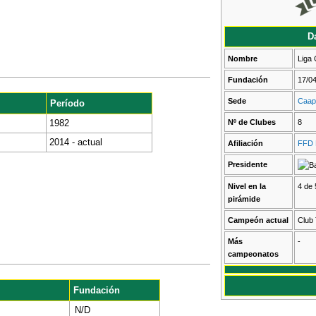
D
Nombre
Liga
Fundación
17/0
Sede
Caap
Período
1982
Nº de Clubes
8
2014 - actual
Afiliación
FFD 
Presidente
Nivel en la
4 de 
pirámide
Campeón actual
Club 
Más
-
campeonatos
Fundación
N/D