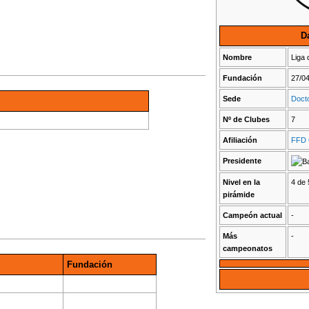
D
Nombre
Liga 
Fundación
27/0
Sede
Docto
Nº de Clubes
7
Afiliación
FFD 
Presidente
Nivel en la
4 de 
pirámide
Campeón actual
-
Más
-
campeonatos
Fundación