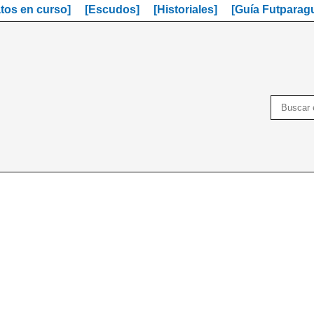
os en curso]
[Escudos]
[Historiales]
[Guía Futparag