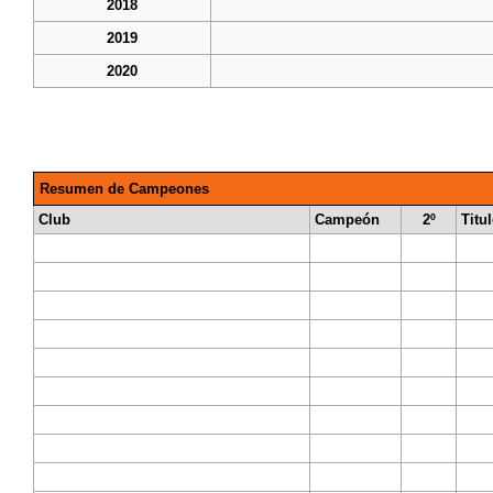
2018
2019
2020
Resumen de Campeones
Club
Campeón
2º
Titu