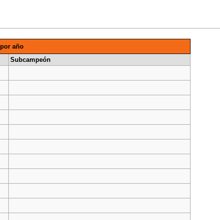
por año
Subcampeón