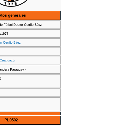
atos generales
de Fútbol Doctor Cecilio Báez
4/1978
r Cecilio Báez
Caaguazú
-
5
PL0502