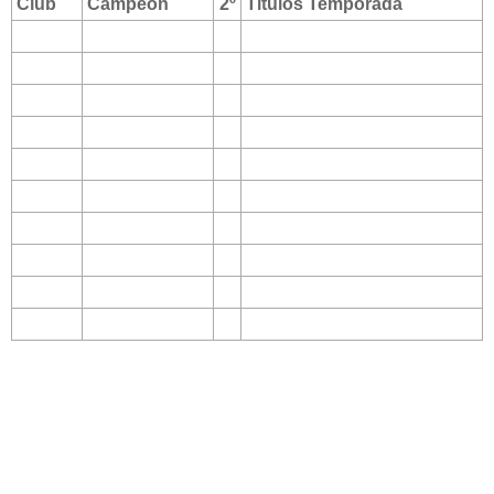
Club
Campeón
2º
Titulos Temporada