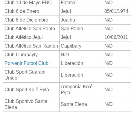
Club 13 de Mayo FBC
Fatima
N/D
Club 6 de Enero
Jejuí
05/01/1974
Club 8 de Diciembre
Joaihu
N/D
Club Atlético San Pablo
San Pablo
N/D
Club Atlético Jejui
Jejuí
10/06/2011
Club Atlético San Ramón
Capiibary
N/D
Club Curupayty
N/D
N/D
Porvenir Fútbol Club
Liberación
N/D
Club Sport Guarani
Liberación
N/D
Unido
compañía Ko’ê
Club Sport Ko’ê Pytã
N/D
Pytã
Club Sportivo Santa
Santa Elena
N/D
Elena