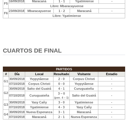
16/09/2018
Maracaná
1 - 1
Ygatimiense
-
F5
Libre: Mbaracayuense
23/09/2018
Mbaracayuense
1 - 2
Maracaná
-
F6
Libre: Ygatimiense
CUARTOS DE FINAL
PARTIDOS
#
Día
Local
Resultado
Visitante
Estadio
30/09/2018
Yvypytãense
2 - 0
Corpus Christi
-
G1
07/10/2018
Corpus Christi
0 - 0
Yvypytãense
-
30/09/2018
Salto del Guairá
4 - 1
Curuguateña
-
G2
3 – 0
07/10/2018
Curuguateña
Salto del Guairá
-
(pen. 4 – 1)
30/09/2018
Yasy Cañy
3 - 0
Ygatimiense
-
G3
07/10/2018
Ygatimiense
4 - 3
Yasy Cañy
-
30/09/2018
Nueva Esperanza
3 - 1
Maracaná
-
G4
07/10/2018
Maracaná
2 - 1
Nueva Esperanza
-