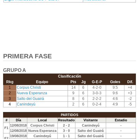
PRIMERA FASE
GRUPO A
Clasificación
Rkg
Equipo
Pts
Jg
G-E-P
Goles
Dif.
1
Corpus Christi
14
6
4-2-0
9:5
+4
2
Nueva Esperanza
9
6
3-0-3
9:6
+3
3
Salto del Guairá
8
6
2-2-2
4:6
-2
4
Canindeyú
2
6
0-2-4
4:9
-5
PARTIDOS
#
Día
Local
Resultado
Visitante
Estadio
12/08/2018
Corpus Christi
2 - 2
Canindeyú
-
F1
12/08/2018
Nueva Esperanza
3 - 0
Salto del Guairá
-
19/08/2018
Canindeyú
1 - 1
Salto del Guairá
-
F2