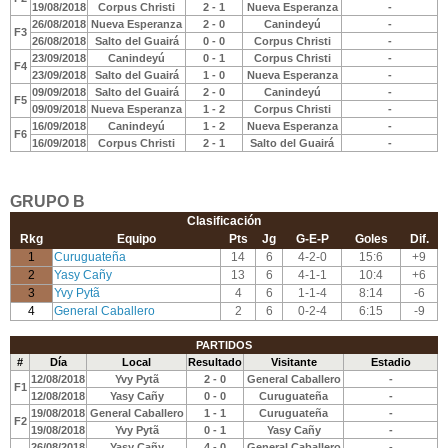
19/08/2018
Corpus Christi
2 - 1
Nueva Esperanza
-
26/08/2018
Nueva Esperanza
2 - 0
Canindeyú
-
F3
26/08/2018
Salto del Guairá
0 - 0
Corpus Christi
-
23/09/2018
Canindeyú
0 - 1
Corpus Christi
-
F4
23/09/2018
Salto del Guairá
1 - 0
Nueva Esperanza
-
09/09/2018
Salto del Guairá
2 - 0
Canindeyú
-
F5
09/09/2018
Nueva Esperanza
1 - 2
Corpus Christi
-
16/09/2018
Canindeyú
1 - 2
Nueva Esperanza
-
F6
16/09/2018
Corpus Christi
2 - 1
Salto del Guairá
-
GRUPO B
Clasificación
Rkg
Equipo
Pts
Jg
G-E-P
Goles
Dif.
1
Curuguateña
14
6
4-2-0
15:6
+9
2
Yasy Cañy
13
6
4-1-1
10:4
+6
3
Yvy Pytã
4
6
1-1-4
8:14
-6
4
General Caballero
2
6
0-2-4
6:15
-9
PARTIDOS
#
Día
Local
Resultado
Visitante
Estadio
12/08/2018
Yvy Pytã
2 - 0
General Caballero
-
F1
12/08/2018
Yasy Cañy
0 - 0
Curuguateña
-
19/08/2018
General Caballero
1 - 1
Curuguateña
-
F2
19/08/2018
Yvy Pytã
0 - 1
Yasy Cañy
-
26/08/2018
Yasy Cañy
4 - 0
General Caballero
-