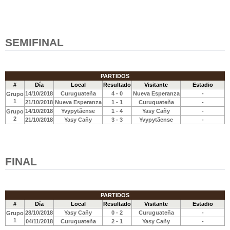
SEMIFINAL
PARTIDOS
#
Día
Local
Resultado
Visitante
Estadio
14/10/2018
Curuguateña
4 - 0
Nueva Esperanza
-
Grupo
1
21/10/2018
Nueva Esperanza
1 - 1
Curuguateña
-
14/10/2018
Yvypytãense
1 - 4
Yasy Cañy
-
Grupo
2
21/10/2018
Yasy Cañy
3 - 3
Yvypytãense
-
FINAL
PARTIDOS
#
Día
Local
Resultado
Visitante
Estadio
28/10/2018
Yasy Cañy
0 - 2
Curuguateña
-
Grupo
1
04/11/2018
Curuguateña
2 - 1
Yasy Cañy
-