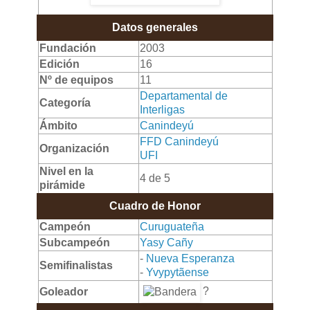
Datos generales
Fundación
2003
Edición
16
Nº de equipos
11
Departamental de
Categoría
Interligas
Ámbito
Canindeyú
FFD Canindeyú
Organización
UFI
Nivel en la
4 de 5
pirámide
Cuadro de Honor
Campeón
Curuguateña
Subcampeón
Yasy Cañy
-
Nueva Esperanza
Semifinalistas
-
Yvypytãense
?
Goleador