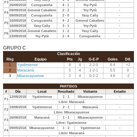
F3
26/08/2018
Curuguateña
4 - 1
Yvy Pytã
-
09/09/2018
General Caballero
2 - 2
Yvy Pytã
-
F4
09/09/2018
Curuguateña
2 - 0
Yasy Cañy
-
16/09/2018
Curuguateña
4 - 2
General Caballero
-
F5
16/09/2018
Yasy Cañy
3 - 1
Yvy Pytã
-
23/09/2018
General Caballero
1 - 2
Yasy Cañy
-
F6
23/09/2018
Yvy Pytã
2 - 4
Curuguateña
-
GRUPO C
Clasificación
Rkg
Equipo
Pts
Jg
G-E-P
Goles
Dif.
1
Ygatimiense
8
4
2-2-0
6:4
+2
2
Maracaná
5
4
1-2-1
5:5
0
3
Mbaracayuense
2
4
0-2-2
4:6
-2
PARTIDOS
#
Día
Local
Resultado
Visitante
Estadio
12/08/2018
Ygatimiense
1 - 1
Mbaracayuense
-
F1
Libre: Maracaná
19/08/2018
Ygatimiense
2 - 1
Maracaná
-
F2
Libre: Mbaracayuense
26/08/2018
Maracaná
1 - 1
Mbaracayuense
-
F3
Libre: Ygatimiense
09/09/2018
Mbaracayuense
1 - 2
Ygatimiense
-
F4
Libre: Maracaná