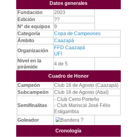
Datos generales
Fundación
2003
Edición
??
Nº de equipos
9
Categoría
Copa de Campeones
Ámbito
Caazapá
FFD Caazapá
Organización
UFI
Nivel en la
4 de 5
pirámide
Cuadro de Honor
Campeón
Club 16 de Agosto (Caazapá)
Subcampeón
Club 16 de Agosto (Abaí)
- Club Cerro Porteño
Semifinalitas
- Club Mariscal José Félix
Estigarribia
?
Goleador
Cronología