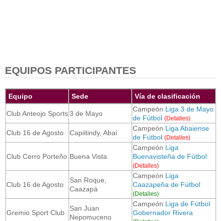
EQUIPOS PARTICIPANTES
Equipo
Sede
Vía de clasificación
Campeón
Liga 3 de Mayo
Club Anteojo Sports
3 de Mayo
de Fútbol
(Detalles)
Campeón
Liga Abaiense
Club 16 de Agosto
Capiitindy, Abaí
de Fútbol
(Detalles)
Campeón
Liga
Club Cerro Porteño
Buena Vista
Buenavisteña de Fútbol
(Detalles)
Campeón
Liga
San Roque,
Club 16 de Agosto
Caazapeña de Fútbol
Caazapá
(Detalles)
Campeón
Liga de Fútbol
San Juan
Gremio Sport Club
Gobernador Rivera
Nepomuceno