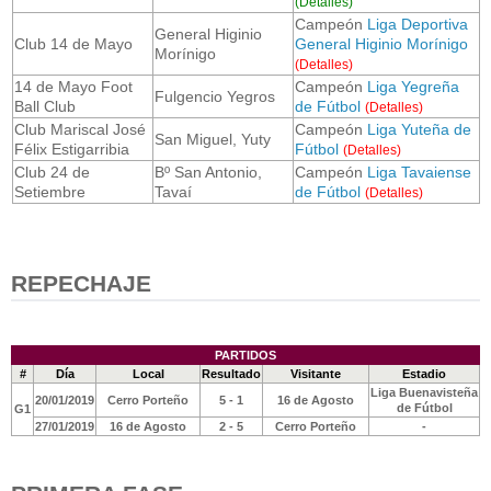
(Detalles)
Campeón
Liga Deportiva
General Higinio
Club 14 de Mayo
General Higinio Morínigo
Morínigo
(Detalles)
14 de Mayo Foot
Campeón
Liga Yegreña
Fulgencio Yegros
Ball Club
de Fútbol
(Detalles)
Club Mariscal José
Campeón
Liga Yuteña de
San Miguel, Yuty
Félix Estigarribia
Fútbol
(Detalles)
Club 24 de
Bº San Antonio,
Campeón
Liga Tavaiense
Setiembre
Tavaí
de Fútbol
(Detalles)
REPECHAJE
PARTIDOS
#
Día
Local
Resultado
Visitante
Estadio
Liga Buenavisteña
20/01/2019
Cerro Porteño
5 - 1
16 de Agosto
de Fútbol
G1
27/01/2019
16 de Agosto
2 - 5
Cerro Porteño
-