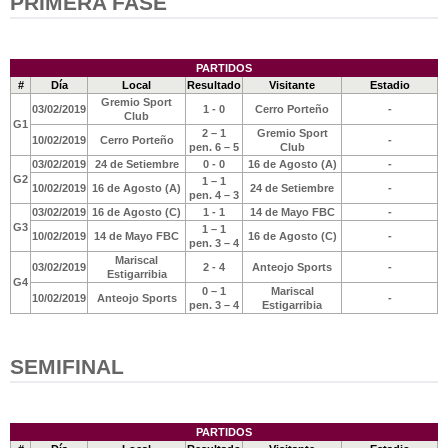
PRIMERA FASE
PARTIDOS
#
Día
Local
Resultado
Visitante
Estadio
Gremio Sport
03/02/2019
1 - 0
Cerro Porteño
-
Club
G1
2 – 1
Gremio Sport
10/02/2019
Cerro Porteño
-
pen. 6 – 5
Club
03/02/2019
24 de Setiembre
0 - 0
16 de Agosto (A)
-
G2
1 – 1
10/02/2019
16 de Agosto (A)
24 de Setiembre
-
pen. 4 – 3
03/02/2019
16 de Agosto (C)
1 - 1
14 de Mayo FBC
-
G3
1 – 1
10/02/2019
14 de Mayo FBC
16 de Agosto (C)
-
pen. 3 – 4
Mariscal
03/02/2019
2 - 4
Anteojo Sports
-
Estigarribia
G4
0 – 1
Mariscal
10/02/2019
Anteojo Sports
-
pen. 3 – 4
Estigarribia
SEMIFINAL
PARTIDOS