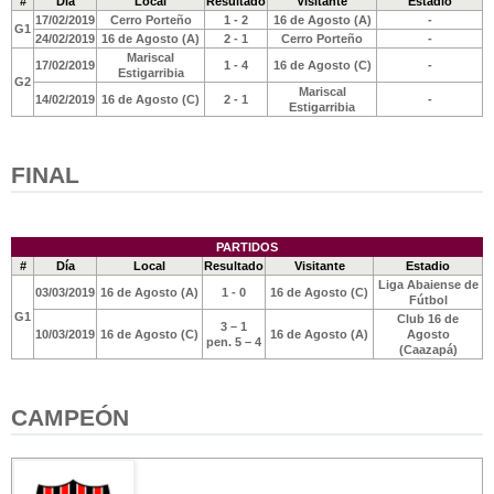
#
Día
Local
Resultado
Visitante
Estadio
17/02/2019
Cerro Porteño
1 - 2
16 de Agosto (A)
-
G1
24/02/2019
16 de Agosto (A)
2 - 1
Cerro Porteño
-
Mariscal
17/02/2019
1 - 4
16 de Agosto (C)
-
Estigarribia
G2
Mariscal
14/02/2019
16 de Agosto (C)
2 - 1
-
Estigarribia
FINAL
PARTIDOS
#
Día
Local
Resultado
Visitante
Estadio
Liga Abaiense de
03/03/2019
16 de Agosto (A)
1 - 0
16 de Agosto (C)
Fútbol
G1
Club 16 de
3 – 1
10/03/2019
16 de Agosto (C)
16 de Agosto (A)
Agosto
pen. 5 – 4
(Caazapá)
CAMPEÓN