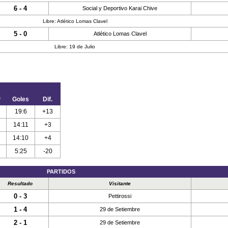
6 - 4
Social y Deportivo Karai Chive
Libre: Atlético Lomas Clavel
5 - 0
Atlético Lomas Clavel
Libre: 19 de Julio
P
Goles
Dif.
19:6
+13
14:11
+3
14:10
+4
5:25
-20
PARTIDOS
Resultado
Visitante
0 - 3
Pettirossi
1 - 4
29 de Setiembre
2 - 1
29 de Setiembre