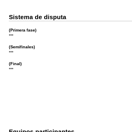
Sistema de disputa
(Primera fase)
***
(Semifinales)
***
(Final)
***
Equipos participantes