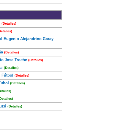
l
(Detalles)
Detalles)
al Eugenio Alejandrino Garay
ña
(Detalles)
cio Jose Troche
(Detalles)
ai
(Detalles)
 Fútbol
(Detalles)
útbol
(Detalles)
etalles)
Detalles)
ruzú
(Detalles)