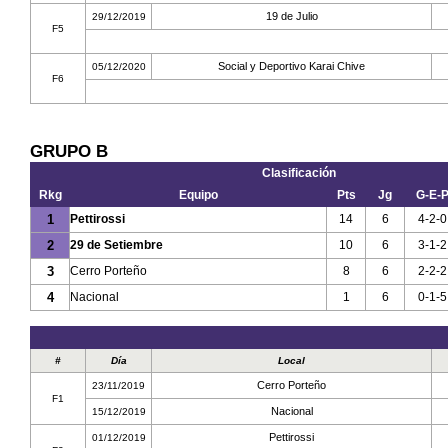
19 de Julio
29/12/2019
F5
Social y Deportivo Karai Chive
05/12/2020
F6
GRUPO B
Clasificación
Rkg
Equipo
Pts
Jg
G-E-
1
Pettirossi
14
6
4-2-0
2
29 de Setiembre
10
6
3-1-2
3
Cerro Porteño
8
6
2-2-2
4
Nacional
1
6
0-1-5
#
Día
Local
Cerro Porteño
23/11/2019
F1
Nacional
15/12/2019
Pettirossi
01/12/2019