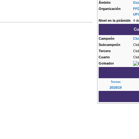
Ámbito
Gua
Organización
FFD
UFI
Nivel en la pirámide
4 d
Cu
Campeón
Clu
Subcampeón
Club
Tercero
Clu
Cuarto
Clu
Goleador
Torneo
2018/19