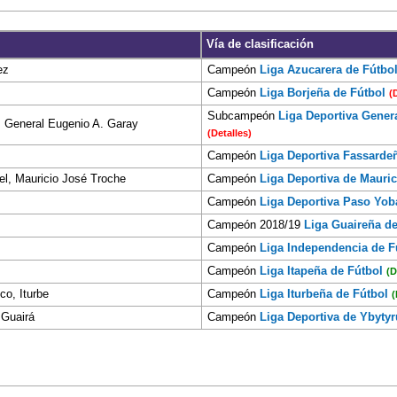
Vía de clasificación
ez
Campeón
Liga Azucarera de Fútbo
Campeón
Liga Borjeña de Fútbol
(
Subcampeón
Liga Deportiva Gener
, General Eugenio A. Garay
(Detalles)
Campeón
Liga Deportiva Fassarde
l, Mauricio José Troche
Campeón
Liga Deportiva de Mauri
Campeón
Liga Deportiva Paso Yob
Campeón 2018/19
Liga Guaireña de
Campeón
Liga Independencia de F
Campeón
Liga Itapeña de Fútbol
(D
co, Iturbe
Campeón
Liga Iturbeña de Fútbol
(
 Guairá
Campeón
Liga Deportiva de Ybyty