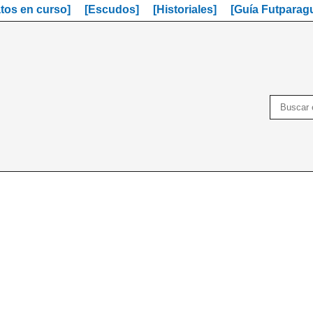
os en curso]
[Escudos]
[Historiales]
[Guía Futparag