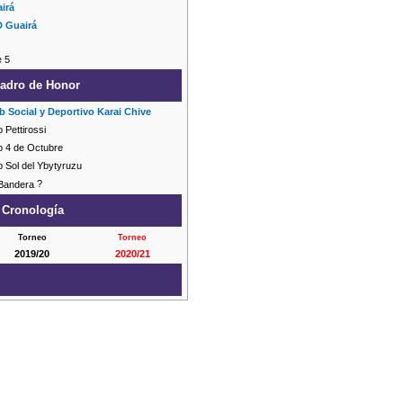
irá
 Guairá
e 5
adro de Honor
b Social y Deportivo Karai Chive
 Pettirossi
b 4 de Octubre
b Sol del Ybytyruzu
?
Cronología
Torneo
Torneo
2019/20
2020/21