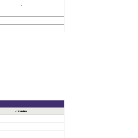
-
-
Estadio
-
-
-