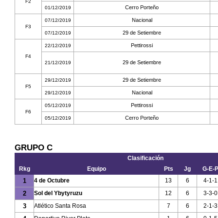
F2
Cerro Porteño
01/12/2019
Nacional
07/12/2019
F3
29 de Setiembre
07/12/2019
Pettirossi
22/12/2019
F4
29 de Setiembre
21/12/2019
29 de Setiembre
29/12/2019
F5
Nacional
29/12/2019
Pettirossi
05/12/2019
F6
Cerro Porteño
05/12/2019
GRUPO C
Clasificación
Rkg
Equipo
Pts
Jg
G-E-
1
4 de Octubre
13
6
4-1-1
2
Sol del Ybytyruzu
12
6
3-3-0
3
Atlético Santa Rosa
7
6
2-1-3