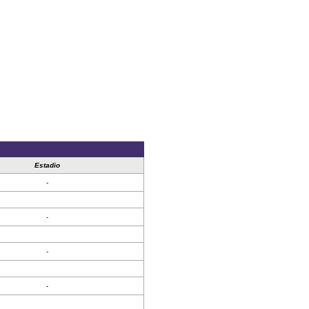
Estadio
-
-
-
-