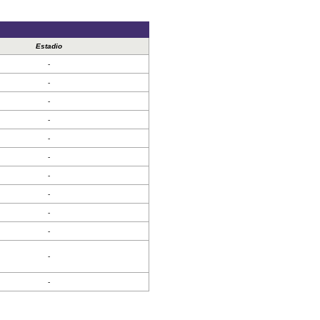
Estadio
-
-
-
-
-
-
-
-
-
-
-
-