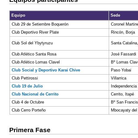
Equipo
Sede
Club 29 de Setiembre Boquerón
Coronel Martin
Club Deportivo River Plate
Rincón, Borja
Club Sol del Ybytyruzu
Santa Catalina
Club Atlético Santa Rosa
José Fassardi
Club Atlético Lomas Clavel
Bº Lomas Clave
Club Social y Deportivo Karai Chive
Paso Yobai
Club Pettirossi
Villarrica
Club 19 de Julio
Independencia
Club Nacional de Cerrito
Cerrito, Itapé
Club 4 de Octubre
Bº San Francis
Club Cerro Porteño
Mbocayaty del
Primera Fase