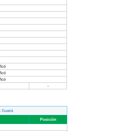
ficó
ficó
ficó
-
s Guairá
Posición