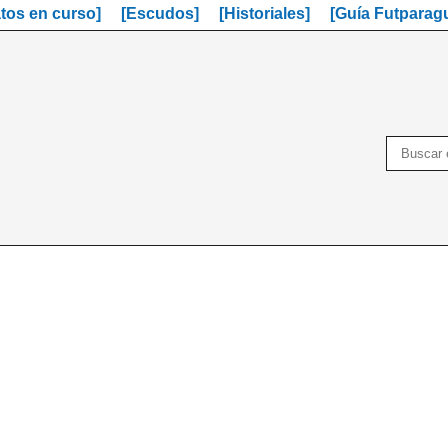
os en curso]
[Escudos]
[Historiales]
[Guía Futparag