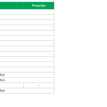
Posición
ficó
ficó
-
ficó