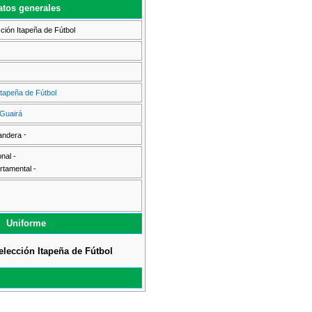
atos generales
ción Itapeña de Fútbol
Itapeña de Fútbol
Guairá
-
nal -
rtamental -
Uniforme