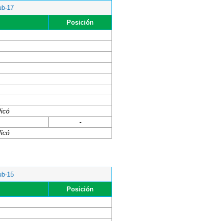
ub-17
Posición
ficó
-
ficó
ub-15
Posición