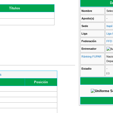
D
Títulos
Nombre
Selec
Apodo(s)
-
Sede
Itapé
Liga
Liga 
Federación
FFD 
Entrenador
Ránking FUPAR
Nacio
Depa
Estadio
-
(-)
s
Posición