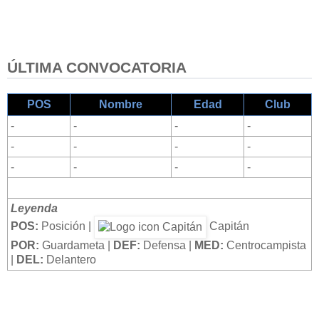
ÚLTIMA CONVOCATORIA
POS
Nombre
Edad
Club
-
-
-
-
-
-
-
-
-
-
-
-
Leyenda
POS:
Posición |
Capitán
POR:
Guardameta |
DEF:
Defensa |
MED:
Centrocampista
|
DEL:
Delantero